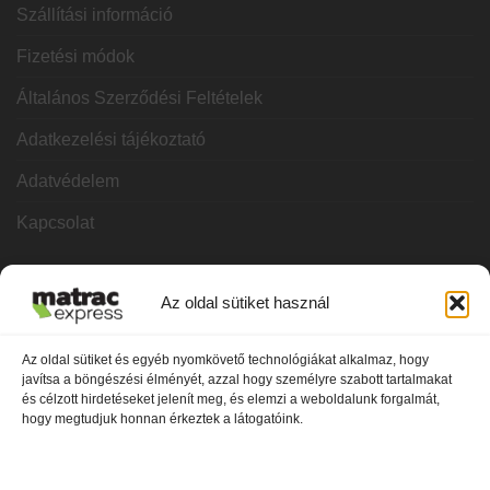
Szállítási információ
Fizetési módok
Általános Szerződési Feltételek
Adatkezelési tájékoztató
Adatvédelem
Kapcsolat
KATEGÓRIÁK
Az oldal sütiket használ
Hideghab matracok
Az oldal sütiket és egyéb nyomkövető technológiákat alkalmaz, hogy
javítsa a böngészési élményét, azzal hogy személyre szabott tartalmakat
Vákuum matracok
és célzott hirdetéseket jelenít meg, és elemzi a weboldalunk forgalmát,
hogy megtudjuk honnan érkeztek a látogatóink.
Memóriahabos matracok
Bonnel rugós matracok