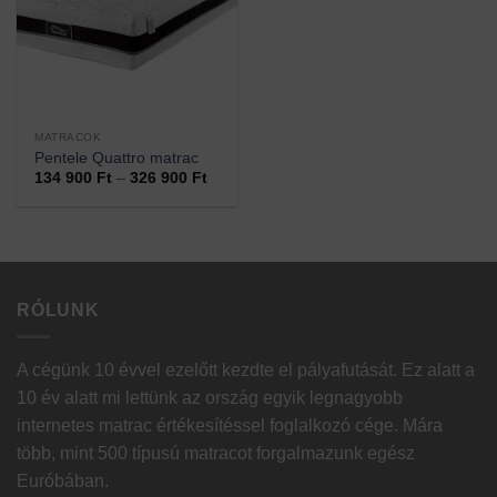
MATRACOK
Pentele Quattro matrac
Ártartomány:
134 900
Ft
–
326 900
Ft
134
900 Ft
-
326
900 Ft
RÓLUNK
A cégünk 10 évvel ezelőtt kezdte el pályafutását. Ez alatt a
10 év alatt mi lettünk az ország egyik legnagyobb
internetes matrac értékesítéssel foglalkozó cége. Mára
több, mint 500 típusú matracot forgalmazunk egész
Euróbában.