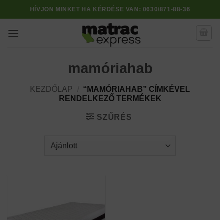
Skip
HÍVJON MINKET HA KÉRDÉSE VAN:
0630/871-88-36
to
content
mamóriahab
KEZDŐLAP
/
“MAMÓRIAHAB” CÍMKÉVEL
RENDELKEZŐ TERMÉKEK
SZŰRÉS