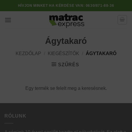
Skip
HÍVJON MINKET HA KÉRDÉSE VAN:
0630/871-88-36
to
content
Ágytakaró
KEZDŐLAP
/
KIEGÉSZÍTŐK
/
ÁGYTAKARÓ
SZŰRÉS
Egy termék se felelt meg a keresésnek.
RÓLUNK