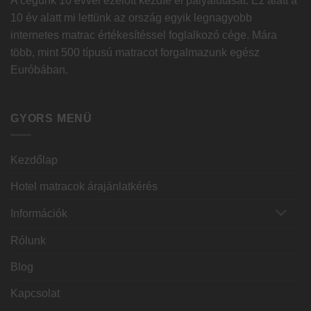
A cégünk 10 évvel ezelőtt kezdte el pályafutását. Ez alatt a
10 év alatt mi lettünk az ország egyik legnagyobb
internetes matrac értékesítéssel foglalkozó cége. Mára
több, mint 500 típusú matracot forgalmazunk egész
Euróbában.
GYORS MENÜ
Kezdőlap
Hotel matracok árajánlatkérés
Információk
Rólunk
Blog
Kapcsolat