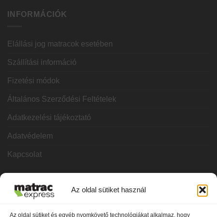
INFORMÁCIÓK
Elállási jog matracok esetében
Szállítási információ
Fizetési módok
Általános Szerződési Feltételek
Adatkezelési tájékoztató
Adatvédelem
Kapcsolat
KATEGÓRIÁK
Az oldal sütiket használ
Hideghab matracok
Az oldal sütiket és egyéb nyomkövető technológiákat alkalmaz, hogy