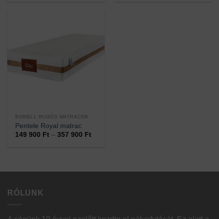
600 Ft
600 Ft
-
-
157
217
600 Ft
200 Ft
BONELL RUGÓS MATRACOK
Pentele Royal matrac
Ártartomány:
149 900
Ft
–
357 900
Ft
149
900 Ft
-
357
900 Ft
RÓLUNK