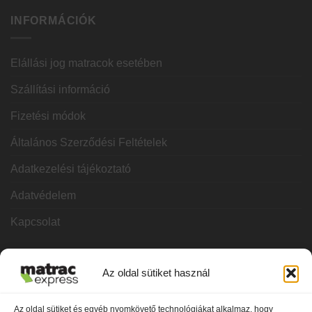
INFORMÁCIÓK
Elállási jog matracok esetében
Szállítási információ
Fizetési módok
Általános Szerződési Feltételek
Adatkezelési tájékoztató
Adatvédelem
Kapcsolat
KATEGÓRIÁK
Az oldal sütiket használ
Hideghab matracok
Az oldal sütiket és egyéb nyomkövető technológiákat alkalmaz, hogy