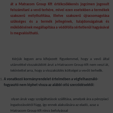
át a Matracom Group Kft értékcsökkenés jogcímen jogosult
felszámítani a vevő terhére, mivel ezen esetekben a termékek
szakszerű mélytisztítása, illetve szakszerű újracsomagolása
szükséges és a termék jellegének, tulajdonságainak és
működésének megállapítása a védőfólia sértetlenül hagyásával
is megvalósítható.
Kérjük legyen arra kifejezett figyelemmel, hogy a vevő által
utánvéttel visszaküldött árut a Matracom Group Kft nem veszi át,
tekintettel arra, hogy a visszaküldés költségei a vevőt terhelik.
A vonatkozó kormányrendelet értelmében a végfelhasználó-
fogyasztó nem léphet vissza az alábbi célú szerződésektől:
olyan áruk vagy szolgáltatások szállítása, amelyek ára a pénzpiaci
ingadozásoktól függ, így ennek alakulására az eladó, azaz a
Matracom Group Kft nincs befolyással