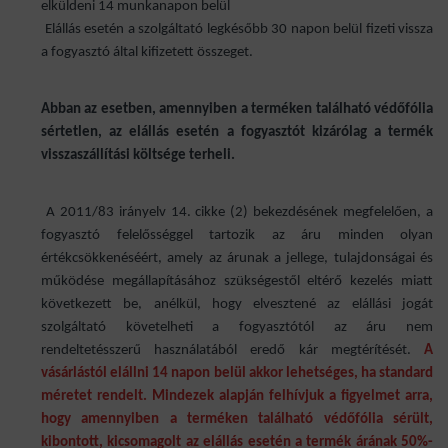
elküldeni 14 munkanapon belül
Elállás esetén a szolgáltató legkésőbb 30 napon belül fizeti vissza
a fogyasztó által kifizetett összeget.
Abban az esetben, amennyiben a terméken található védőfólia
sértetlen, az elállás esetén a fogyasztót kizárólag a termék
visszaszállítási költsége terheli.
A 2011/83 irányelv 14. cikke (2) bekezdésének megfelelően, a
fogyasztó felelősséggel tartozik az áru minden olyan
értékcsökkenéséért, amely az árunak a jellege, tulajdonságai és
működése megállapításához szükségestől eltérő kezelés miatt
következett be, anélkül, hogy elvesztené az elállási jogát
szolgáltató követelheti a fogyasztótól az áru nem
rendeltetésszerű használatából eredő kár megtérítését.
A
vásárlástól elállni 14 napon belül akkor lehetséges, ha standard
méretet rendelt. Mindezek alapján felhívjuk a figyelmet arra,
hogy amennyiben a terméken található védőfólia sérült,
kibontott, kicsomagolt az elállás esetén a termék árának 50%-