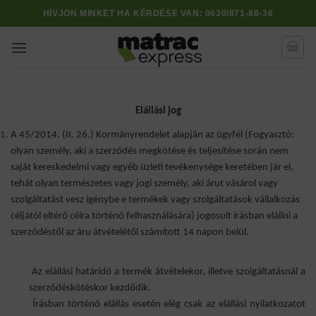
Skip
HÍVJON MINKET HA KÉRDÉSE VAN:
0630/871-88-36
to
content
Elállási jog
A 45/2014. (II. 26.) Kormányrendelet alapján az ügyfél (Fogyasztó:
olyan személy, aki a szerződés megkötése és teljesítése során nem
saját kereskedelmi vagy egyéb üzleti tevékenysége keretében jár el,
tehát olyan természetes vagy jogi személy, aki árut vásárol vagy
szolgáltatást vesz igénybe e termékek vagy szolgáltatások vállalkozás
céljától eltérő célra történő felhasználására) jogosult írásban elállni a
szerződéstől az áru átvételétől számított 14 napon belül.
Az elállási határidő a termék átvételekor, illetve szolgáltatásnál a
szerződéskötéskor kezdődik.
Írásban történő elállás esetén elég csak az elállási nyilatkozatot