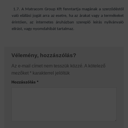
1.7. A Matracom Group Kft fenntartja magának a szerződéstől
való elállási jogát arra az esetre, ha az árakat vagy a termékeket
érintően, az internetes áruházban szereplő leírás nyilvánvaló
elírást, vagy nyomdahibát tartalmaz.
Vélemény, hozzászólás?
Az e-mail címet nem tesszük közzé.
A kötelező
mezőket
*
karakterrel jelöltük
Hozzászólás
*