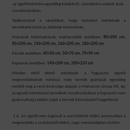
az ügyfél kérésére egyedileg kialakított, személyére szabott áruk,
vonatkozásában.
Tájékoztatjuk a vásárlókat, hogy standard mértetnek a
termékeink közül az alábbiak minősülnek:
Matracok fedőmatracok, matracvédők esetében:
80×200 cm,
90×200 cm, 140×200 cm, 160×200 cm, 180×200 cm
Párnák esetében:
40×50 cm, 50×70 cm, 70×90 cm
Paplanok esetében:
140×200 cm, 200×220 cm
Minden ettől eltérő méretezés a fogyasztó egyedi
megrendelésének minősül, mely termék gyártását egyedileg
rendeli meg a vevő kívánsága alapján a Matracom Group Kft, így
az egyedi méretezésű termékek vonatkozásában a fogyasztó nem
gyakorolhatja elállási jogát a termék kibontásától függetlenül.
1.6. Az ügyfél nem jogosult a szerződéstől elállni amennyiben a
megrendelés a szokásostól eltérő, nagy mennyiségben történt.