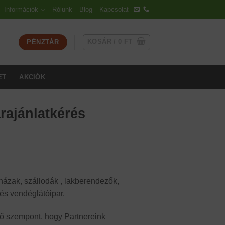
Információk
Rólunk
Blog
Kapcsolat
KOSÁR /
0
FT
PÉNZTÁR
ET
AKCIÓK
rajánlatkérés
házak, szállodák , lakberendezők,
 és vendéglátóipar.
fő szempont, hogy Partnereink