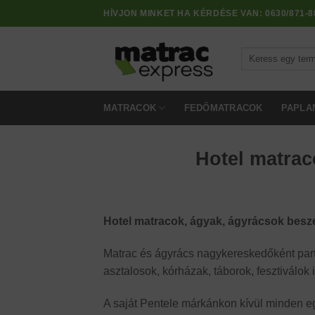
Skip
HÍVJON MINKET HA KÉRDÉSE VAN:
0630/871-8
to
content
Keresés
a
következőre:
MATRACOK
FEDŐMATRACOK
PAPLA
Hotel matrac
Hotel matracok, ágyak, ágyrácsok besz
Matrac és ágyrács nagykereskedőként part
asztalosok, kórházak, táborok, fesztiválok
A saját Pentele márkánkon kívül minden eg