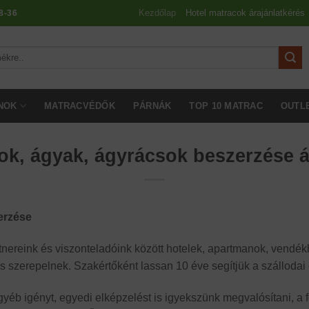
Kezdőlap
Hotel matracok árajánlatkérés
8-36
NOK
MATRACVÉDŐK
PÁRNÁK
TOP 10 MATRAC
OUTL
ok, ágyak, ágyrácsok beszerzése á
erzése
nereink és viszonteladóink között hotelek, apartmanok, vendék
 is szerepelnek. Szakértőként lassan 10 éve segítjük a szállodai
yéb igényt, egyedi elképzelést is igyekszünk megvalósítani, a 