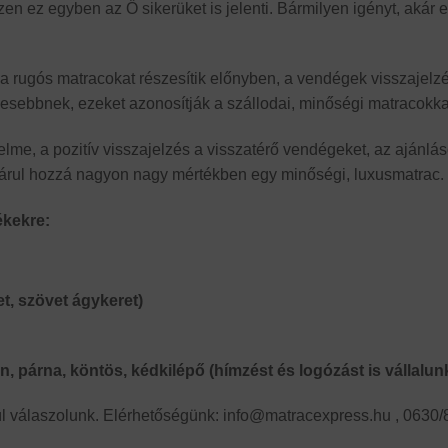
 ez egyben az Ő sikerüket is jelenti. Bármilyen igényt, akár 
 a rugós matracokat részesítik előnyben, a vendégek visszajelzé
esebbnek, ezeket azonosítják a szállodai, minőségi matracokka
me, a pozitív visszajelzés a visszatérő vendégeket, az ajánlás
járul hozzá nagyon nagy mértékben egy minőségi, luxusmatrac.
ékekre:
t, szövet ágykeret)
, párna, köntös, kédkilépő (hímzést és logózást is vállalun
ül válaszolunk. Elérhetőségünk: info@matracexpress.hu , 0630/8