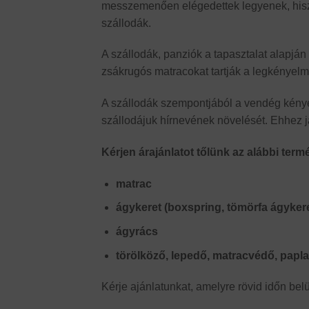
messzemenően elégedettek legyenek, hiszen
szállodák.
A szállodák, panziók a tapasztalat alapján
zsákrugós matracokat tartják a legkényelm
A szállodák szempontjából a vendég kényel
szállodájuk hírnevének növelését. Ehhez 
Kérjen árajánlatot tőlünk az alábbi term
matrac
ágykeret (boxspring, tömörfa ágykere
ágyrács
törölköző, lepedő, matracvédő, paplan
Kérje ajánlatunkat, amelyre rövid időn bel