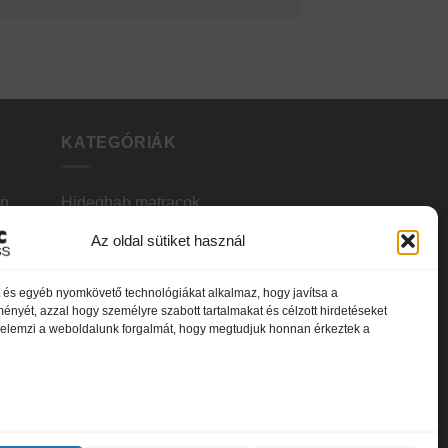
KATEGÓRIÁK
en
Hideghab matracok
Az oldal sütiket használ
Vákuum matracok
Memóriahabos matracok
et és egyéb nyomkövető technológiákat alkalmaz, hogy javítsa a
ényét, azzal hogy személyre szabott tartalmakat és célzott hirdetéseket
lek
Bonnel rugós matracok
s elemzi a weboldalunk forgalmát, hogy megtudjuk honnan érkeztek a
Zsákrugós matracok
Gyerek matracok
Fedőmatracok