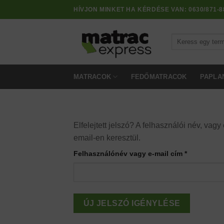
Skip
HÍVJON MINKET HA KÉRDÉSE VAN:
0630/871-8
to
content
Keresés
a
következőre:
MATRACOK
FEDŐMATRACOK
PAPLA
Elfelejtett jelszó? A felhasználói név, va
email-en keresztül.
Kötelező
Felhasználónév vagy e-mail cím
*
ÚJ JELSZÓ IGÉNYLÉSE