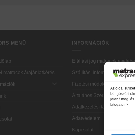
ORS MENÜ
INFORMÁCIÓK
dőlap
Elállási jog matracok esetéb
l matracok árajánlatkérés
Szállítási információ
Fizetési módok
rmációk
Az oldal sütik
böngészési élm
Általános Szerződési Feltéte
unk
jelenít meg, é
látogatóink.
Adatkezelési tájékoztató
g
Adatvédelem
csolat
Kapcsolat