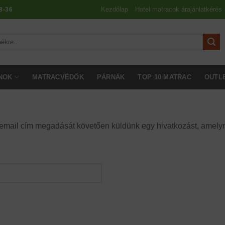
Kezdőlap
Hotel matracok árajánlatkérés
8-36
NOK
MATRACVÉDŐK
PÁRNÁK
TOP 10 MATRAC
OUTL
gy email cím megadását követően küldünk egy hivatkozást, amelyne