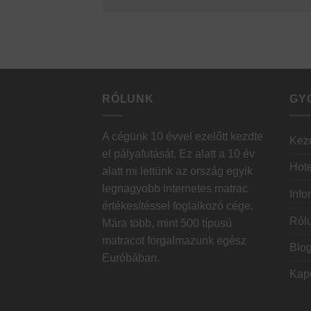
RÓLUNK
GY
A cégünk 10 évvel ezelőtt kezdte
Kez
el pályafutását. Ez alatt a 10 év
Hote
alatt mi lettünk az ország egyik
legnagyobb internetes matrac
Info
értékesítéssel foglalkozó cége.
Ról
Mára több, mint 500 típusú
matracot forgalmazunk egész
Blo
Euróbában.
Kap