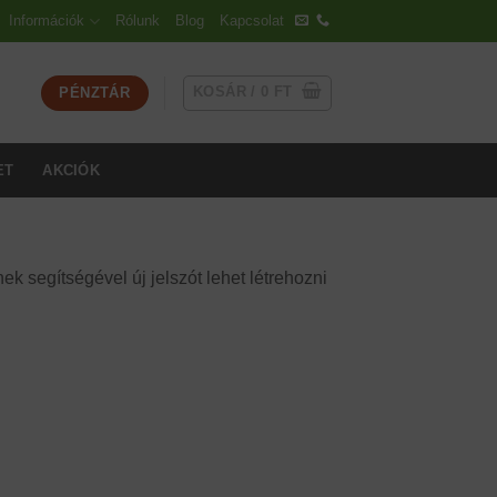
Információk
Rólunk
Blog
Kapcsolat
KOSÁR /
0
FT
PÉNZTÁR
ET
AKCIÓK
k segítségével új jelszót lehet létrehozni