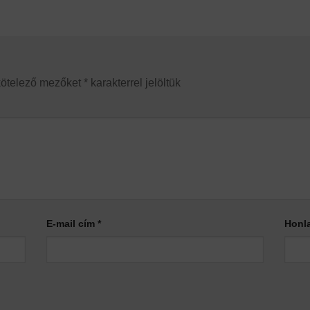
kötelező mezőket
*
karakterrel jelöltük
E-mail cím
*
Honl