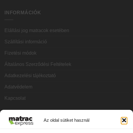
INFORMÁCIÓK
Elállási jog matracok esetében
Szállítási információ
Fizetési módok
Általános Szerződési Feltételek
Adatkezelési tájékoztató
Adatvédelem
Kapcsolat
KATEGÓRIÁK
Az oldal sütiket használ
Hideghab matracok