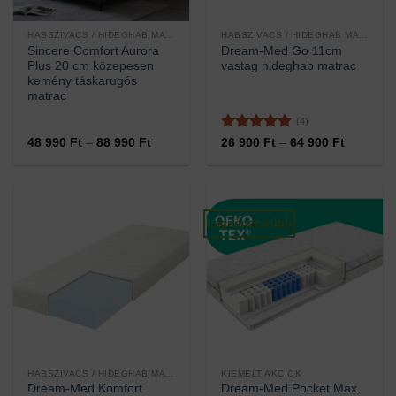
HABSZIVACS / HIDEGHAB MATRACOK
HABSZIVACS / HIDEGHAB MATRACOK
Sincere Comfort Aurora
Dream-Med Go 11cm
Plus 20 cm közepesen
vastag hideghab matrac
kemény táskarugós
matrac
(4)
Értékelés:
5
Ártartomány:
Ártartom
48 990
Ft
–
88 990
Ft
26 900
Ft
–
64 900
Ft
48
26
/ 5
990 Ft
900 Ft
-
-
88
64
990 Ft
900 Ft
Legnépszerűbb
HABSZIVACS / HIDEGHAB MATRACOK
KIEMELT AKCIÓK
Dream-Med Komfort
Dream-Med Pocket Max,