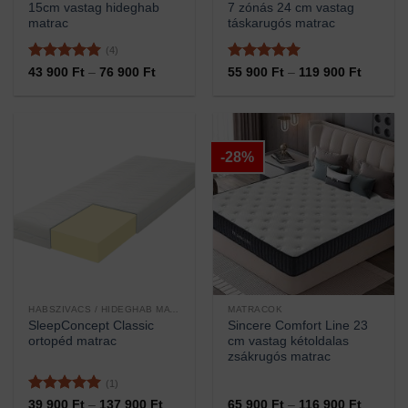
15cm vastag hideghab
7 zónás 24 cm vastag
matrac
táskarugós matrac
(4)
Értékelés:
5
Értékelés:
5
Ártartomány:
Ártarto
43 900
Ft
–
76 900
Ft
55 900
Ft
–
119 900
Ft
43
55
/ 5
/ 5
900 Ft
900 Ft
-
-
76
119
900 Ft
900 Ft
-28%
HABSZIVACS / HIDEGHAB MATRACOK
MATRACOK
SleepConcept Classic
Sincere Comfort Line 23
ortopéd matrac
cm vastag kétoldalas
zsákrugós matrac
(1)
Értékelés:
5
Ártartomány:
Ártarto
39 900
Ft
–
137 900
Ft
65 900
Ft
–
116 900
Ft