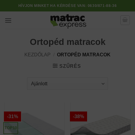
Skip
HÍVJON MINKET HA KÉRDÉSE VAN:
0630/871-88-36
to
content
Ortopéd matracok
KEZDŐLAP
/
ORTOPÉD MATRACOK
SZŰRÉS
-31%
-38%
TOP10