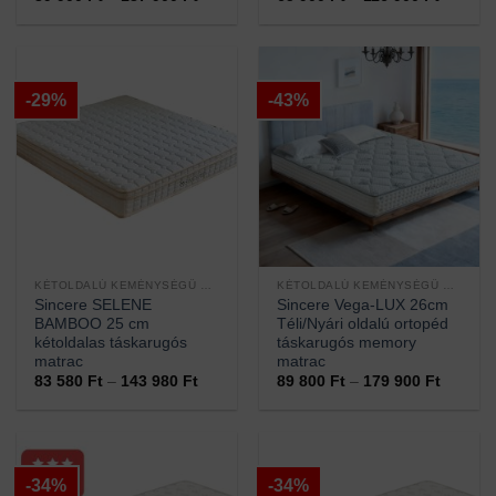
39
65
/ 5
900 Ft
900 Ft
-
-
137
116
900 Ft
900 Ft
-29%
-43%
KÉTOLDALÚ KEMÉNYSÉGŰ MATRACOK
KÉTOLDALÚ KEMÉNYSÉGŰ MATRACOK
Sincere SELENE
Sincere Vega-LUX 26cm
BAMBOO 25 cm
Téli/Nyári oldalú ortopéd
kétoldalas táskarugós
táskarugós memory
matrac
matrac
Ártartomány:
Ártarto
83 580
Ft
–
143 980
Ft
89 800
Ft
–
179 900
Ft
83
89
580 Ft
800 Ft
-
-
143
179
980 Ft
900 Ft
-34%
-34%