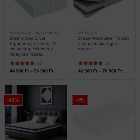
HABSZIVACS / HIDEGHAB MATRACOK
MATRACOK
Dream-Med Silver
Dream-Med Silver Pocket
Ergonomic, 7 zónás, 24
7 zónás táskarugós
cm vastag, félkemény
matrac
hideghab matrac
(13)
(3)
Értékelés:
5
Értékelés:
Ártartomány:
Ártartom
44 900
Ft
–
96 900
Ft
42 900
Ft
–
76 900
Ft
44
42
/ 5
4.67
/ 5
900 Ft
900 Ft
-
-
96
76
900 Ft
900 Ft
-42%
-4%