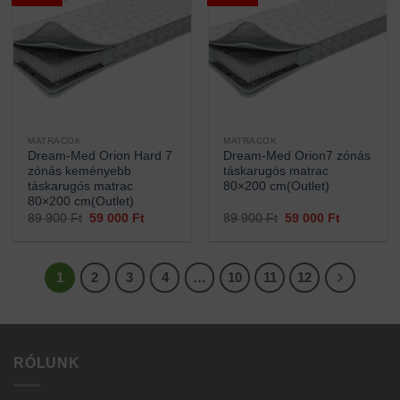
MATRACOK
MATRACOK
Dream-Med Orion Hard 7
Dream-Med Orion7 zónás
zónás keményebb
táskarugós matrac
táskarugós matrac
80×200 cm(Outlet)
80×200 cm(Outlet)
Original
Current
Original
Current
89 900
Ft
59 000
Ft
89 900
Ft
59 000
Ft
price
price
price
price
was:
is:
was:
is:
89
59
89
59
900 Ft.
000 Ft.
900 Ft.
000 Ft.
1
2
3
4
…
10
11
12
RÓLUNK