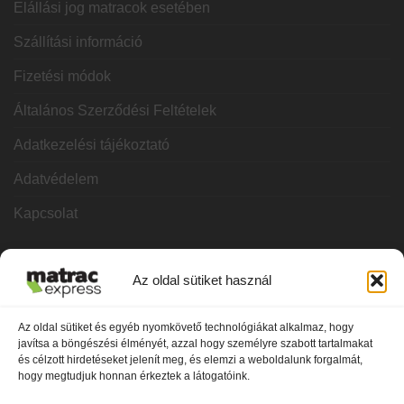
Elállási jog matracok esetében
Szállítási információ
Fizetési módok
Általános Szerződési Feltételek
Adatkezelési tájékoztató
Adatvédelem
Kapcsolat
KATEGÓRIÁK
Az oldal sütiket használ
Hideghab matracok
Az oldal sütiket és egyéb nyomkövető technológiákat alkalmaz, hogy
javítsa a böngészési élményét, azzal hogy személyre szabott tartalmakat
Vákuum matracok
és célzott hirdetéseket jelenít meg, és elemzi a weboldalunk forgalmát,
hogy megtudjuk honnan érkeztek a látogatóink.
Memóriahabos matracok