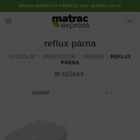
Skip
HÍVJON MINKET HA KÉRDÉSE VAN:
0630/871-88-36
to
content
reflux párna
KEZDŐLAP
/
KIEGÉSZÍTŐK
/
PÁRNÁK
/
REFLUX
PÁRNA
SZŰRÉS