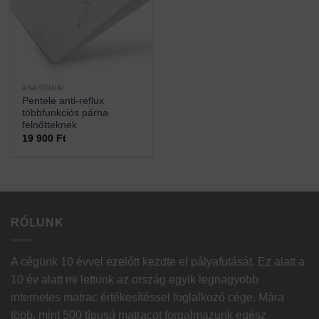
ANATÓMIAI
Pentele anti-reflux
többfunkciós párna
felnőtteknek
19 900
Ft
RÓLUNK
A cégünk 10 évvel ezelőtt kezdte el pályafutását. Ez alatt a
10 év alatt mi lettünk az ország egyik legnagyobb
internetes matrac értékesítéssel foglalkozó cége. Mára
több, mint 500 típusú matracot forgalmazunk egész