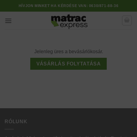
Skip
HÍVJON MINKET HA KÉRDÉSE VAN:
0630/871-88-36
to
content
Jelenleg üres a bevásárlókosár.
VÁSÁRLÁS FOLYTATÁSA
RÓLUNK