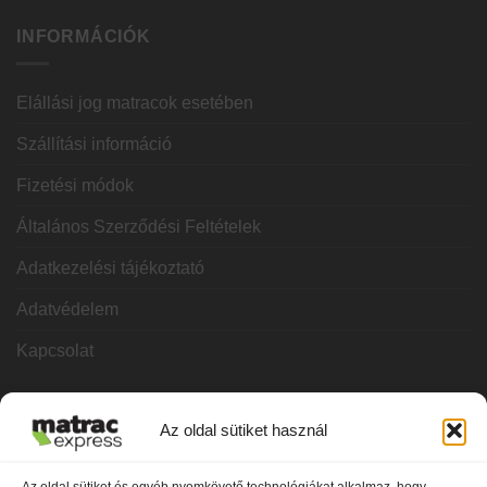
INFORMÁCIÓK
Elállási jog matracok esetében
Szállítási információ
Fizetési módok
Általános Szerződési Feltételek
Adatkezelési tájékoztató
Adatvédelem
Kapcsolat
KATEGÓRIÁK
Az oldal sütiket használ
Hideghab matracok