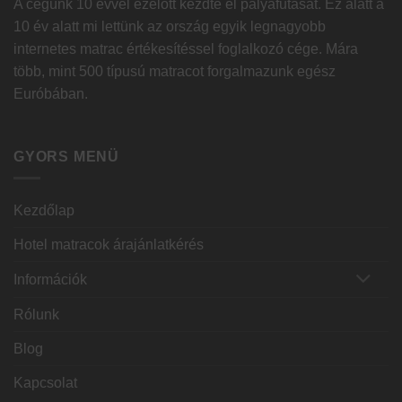
A cégünk 10 évvel ezelőtt kezdte el pályafutását. Ez alatt a
10 év alatt mi lettünk az ország egyik legnagyobb
internetes matrac értékesítéssel foglalkozó cége. Mára
több, mint 500 típusú matracot forgalmazunk egész
Euróbában.
GYORS MENÜ
Kezdőlap
Hotel matracok árajánlatkérés
Információk
Rólunk
Blog
Kapcsolat