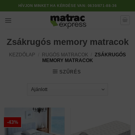
Skip
HÍVJON MINKET HA KÉRDÉSE VAN:
0630/871-88-36
to
content
Zsákrugós memory matracok
KEZDŐLAP
/
RUGÓS MATRACOK
/
ZSÁKRUGÓS
MEMORY MATRACOK
SZŰRÉS
-43%