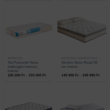
900 Ft
990 Ft
-
-
460
99
900 Ft
990 Ft
MATRACOK
KÉTOLDALÚ KEMÉNYSÉGŰ MATRACOK
Ted Favourite Nova
Sincere Sirius Royal 30
zsákrugós memory
cm matrac
matrac
Ártartomány:
Ártart
106 200
Ft
–
233 000
Ft
149 900
Ft
–
249 990
Ft
106
149
200 Ft
900 Ft
-
-
233
249
000 Ft
990 Ft