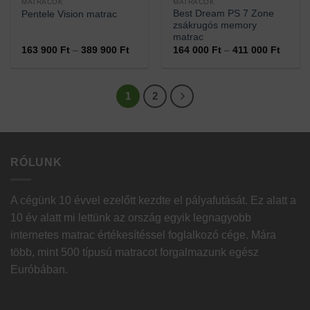
MATRACOK
MATRACOK
Best Dream PS 7 Zone
Pentele Vision matrac
zsákrugós memory
matrac
Ártartomány:
Ártart
163 900
Ft
–
389 900
Ft
164 000
Ft
–
411 000
Ft
163
164
900 Ft
000 Ft
-
-
389
411
900 Ft
000 Ft
1
2
RÓLUNK
A cégünk 10 évvel ezelőtt kezdte el pályafutását. Ez alatt a
10 év alatt mi lettünk az ország egyik legnagyobb
internetes matrac értékesítéssel foglalkozó cége. Mára
több, mint 500 típusú matracot forgalmazunk egész
Euróbában.