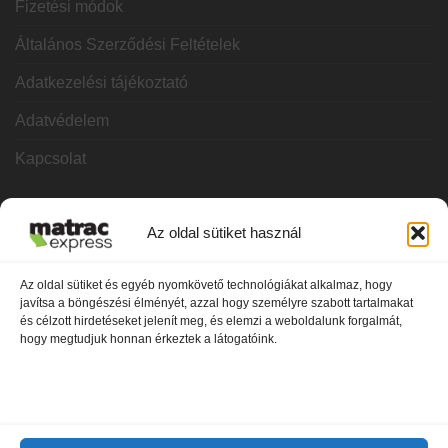
Fizetési módok
Általános Szerződési Feltételek
Adatkezelési tájékoztató
Adatvédelem
Kapcsolat
KATEGÓRIÁK
Az oldal sütiket használ
Hideghab matracok
Az oldal sütiket és egyéb nyomkövető technológiákat alkalmaz, hogy
javítsa a böngészési élményét, azzal hogy személyre szabott tartalmakat
Vákuum matracok
és célzott hirdetéseket jelenít meg, és elemzi a weboldalunk forgalmát,
hogy megtudjuk honnan érkeztek a látogatóink.
Memóriahabos matracok
Bonnel rugós matracok
Zsákrugós matracok