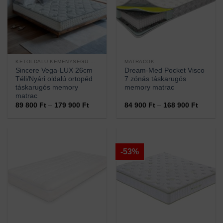
KÉTOLDALÚ KEMÉNYSÉGŰ MATRACOK
MATRACOK
Sincere Vega-LUX 26cm
Dream-Med Pocket Visco
Téli/Nyári oldalú ortopéd
7 zónás táskarugós
táskarugós memory
memory matrac
matrac
Ártartomány:
Ártarto
89 800
Ft
–
179 900
Ft
84 900
Ft
–
168 900
Ft
89
84
800 Ft
900 Ft
-
-
179
168
900 Ft
900 Ft
-53%