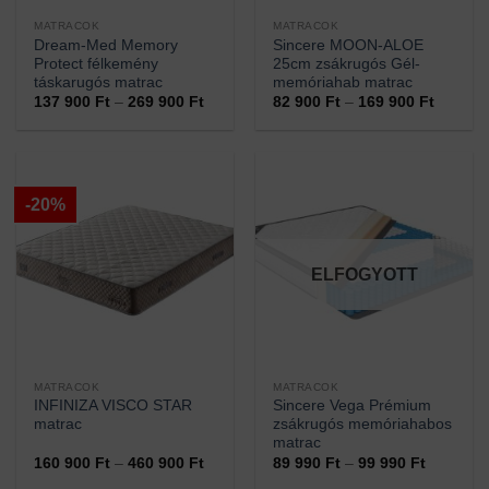
MATRACOK
MATRACOK
Dream-Med Memory
Sincere MOON-ALOE
Protect félkemény
25cm zsákrugós Gél-
táskarugós matrac
memóriahab matrac
Ártartomány:
Ártarto
137 900
Ft
–
269 900
Ft
82 900
Ft
–
169 900
Ft
137
82
900 Ft
900 Ft
-
-
269
169
900 Ft
900 Ft
-20%
ELFOGYOTT
MATRACOK
MATRACOK
INFINIZA VISCO STAR
Sincere Vega Prémium
matrac
zsákrugós memóriahabos
matrac
Ártartomány:
Ártartom
160 900
Ft
–
460 900
Ft
89 990
Ft
–
99 990
Ft
160
89