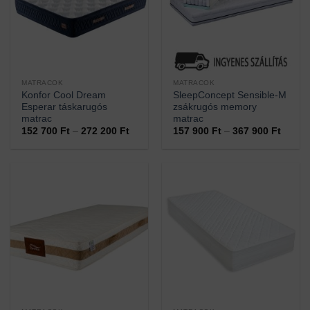
MATRACOK
MATRACOK
Konfor Cool Dream
SleepConcept Sensible-M
Esperar táskarugós
zsákrugós memory
matrac
matrac
Ártartomány:
Ártart
152 700
Ft
–
272 200
Ft
157 900
Ft
–
367 900
Ft
152
157
700 Ft
900 Ft
-
-
272
367
200 Ft
900 Ft