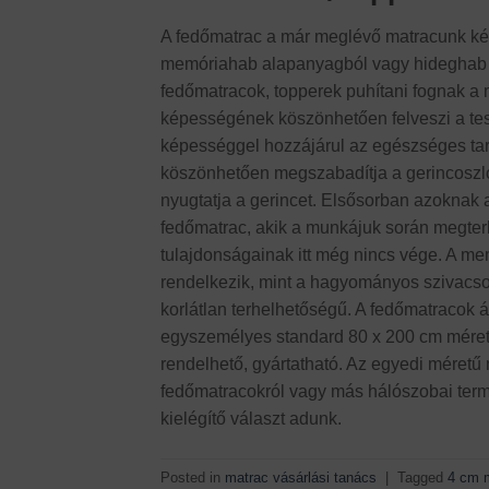
A fedőmatrac a már meglévő matracunk kén
memóriahab alapanyagból vagy hideghab 
fedőmatracok, topperek puhítani fognak a 
képességének köszönhetően felveszi a test
képességgel hozzájárul az egészséges tar
köszönhetően megszabadítja a gerincoszlopo
nyugtatja a gerincet. Elsősorban azoknak
fedőmatrac, akik a munkájuk során megterh
tulajdonságainak itt még nincs vége. A m
rendelkezik, mint a hagyományos szivacso
korlátlan terhelhetőségű. A fedőmatracok
egyszemélyes standard 80 x 200 cm mérett
rendelhető, gyártatható. Az egyedi méretű 
fedőmatracokról vagy más hálószobai term
kielégítő választ adunk.
Posted in
matrac vásárlási tanács
|
Tagged
4 cm 