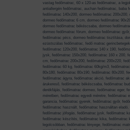
vastag fedőmatrac
,
60 x 120-as fedőmatrac
,
a legj
antiallergén fedőmatrac
,
auchan fedőmatrac
,
baba f
fedőmatrac 140x200
,
dormeo fedőmatrac 200x200
,
dormeo fedőmatrac 6 cm
,
dormeo fedőmatrac 90x2
dormeo fedőmatrac békéscsaba
,
dormeo fedőmatrac
dormeo fedőmatrac fórum
,
dormeo fedőmatrac győr
fedőmatrac pécs
,
dormeo fedőmatrac tisztítása
,
do
ezüstszálas fedőmatrac
,
fedő matrac gerincbetege
fedőmatrac 120x200
,
fedőmatrac 140 x 190
,
fedőma
jysk
,
fedőmatrac 150x200
,
fedőmatrac 160 x 200
,
f
cm
,
fedőmatrac 200x200
,
fedőmatrac 200x220
,
fed
fedőmatrac 60 kg
,
fedőmatrac 60kg/m3
,
fedőmatra
80x180
,
fedőmatrac 80x190
,
fedőmatrac 80x200
,
f
fedőmatrac ágyra
,
fedőmatrac akció
,
fedőmatrac ak
árukereső
,
fedőmatrac békéscsaba
,
fedőmatrac bu
derékfájás
,
fedőmatrac dormeo
,
fedőmatrac eger
,
f
méretben
,
fedőmatrac egyedi méretre
,
fedőmatrac e
garancia
,
fedőmatrac gyerek
,
fedőmatrac győr
,
fedő
fedőmatrac használt
,
fedőmatrac használtan eladó
,
fedőmatrac jófogás
,
fedőmatrac jysk
,
fedőmatrac k
fedőmatrac készítés
,
fedőmatrac kika
,
fedőmatrac 
legolcsóbban
,
fedőmatrac lényege
,
fedőmatrac mat