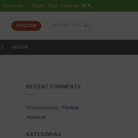
Információk
Rólunk
Blog
Kapcsolat
KOSÁR /
0
FT
PÉNZTÁR
ET
AKCIÓK
RECENT COMMENTS
Matracexpress
-
Pentele
matracok
KATEGÓRIÁK