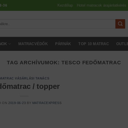
Kezdőlap
Hotel matracok árajánlatkérés
8-36
NOK
MATRACVÉDŐK
PÁRNÁK
TOP 10 MATRAC
OUTL
TAG ARCHÍVUMOK:
TESCO FEDŐMATRAC
MATRAC VÁSÁRLÁSI TANÁCS
dőmatrac / topper
D ON
2019-06-23
BY
MATRACEXPRESS