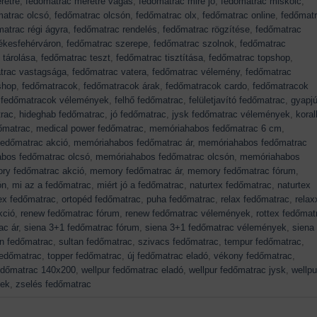
retre
,
fedőmatrac méretre vágás
,
fedőmatrac mire jó
,
fedőmatrac miskolc
,
matrac olcsó
,
fedőmatrac olcsón
,
fedőmatrac olx
,
fedőmatrac online
,
fedőmat
atrac régi ágyra
,
fedőmatrac rendelés
,
fedőmatrac rögzítése
,
fedőmatrac
ékesfehérváron
,
fedőmatrac szerepe
,
fedőmatrac szolnok
,
fedőmatrac
 tárolása
,
fedőmatrac teszt
,
fedőmatrac tisztítása
,
fedőmatrac topshop
,
trac vastagsága
,
fedőmatrac vatera
,
fedőmatrac vélemény
,
fedőmatrac
shop
,
fedőmatracok
,
fedőmatracok árak
,
fedőmatracok cardo
,
fedőmatracok
,
fedőmatracok vélemények
,
felhő fedőmatrac
,
felületjavító fedőmatrac
,
gyapj
rac
,
hideghab fedőmatrac
,
jó fedőmatrac
,
jysk fedőmatrac vélemények
,
koral
dőmatrac
,
medical power fedőmatrac
,
memóriahabos fedőmatrac 6 cm
,
edőmatrac akció
,
memóriahabos fedőmatrac ár
,
memóriahabos fedőmatrac
bos fedőmatrac olcsó
,
memóriahabos fedőmatrac olcsón
,
memóriahabos
ry fedőmatrac akció
,
memory fedőmatrac ár
,
memory fedőmatrac fórum
,
ón
,
mi az a fedőmatrac
,
miért jó a fedőmatrac
,
naturtex fedőmatrac
,
naturtex
ex fedőmatrac
,
ortopéd fedőmatrac
,
puha fedőmatrac
,
relax fedőmatrac
,
relax
kció
,
renew fedőmatrac fórum
,
renew fedőmatrac vélemények
,
rottex fedőmat
ac ár
,
siena 3+1 fedőmatrac fórum
,
siena 3+1 fedőmatrac vélemények
,
siena
ion fedőmatrac
,
sultan fedőmatrac
,
szivacs fedőmatrac
,
tempur fedőmatrac
,
fedőmatrac
,
topper fedőmatrac
,
új fedőmatrac eladó
,
vékony fedőmatrac
,
fedőmatrac 140x200
,
wellpur fedőmatrac eladó
,
wellpur fedőmatrac jysk
,
wellpu
yek
,
zselés fedőmatrac