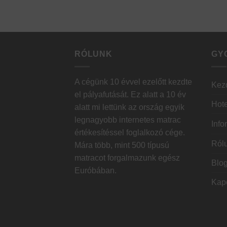
RÓLUNK
GY
A cégünk 10 évvel ezelőtt kezdte
Kez
el pályafutását. Ez alatt a 10 év
Hote
alatt mi lettünk az ország egyik
legnagyobb internetes matrac
Info
értékesítéssel foglalkozó cége.
Ról
Mára több, mint 500 típusú
matracot forgalmazunk egész
Blo
Euróbában.
Kap