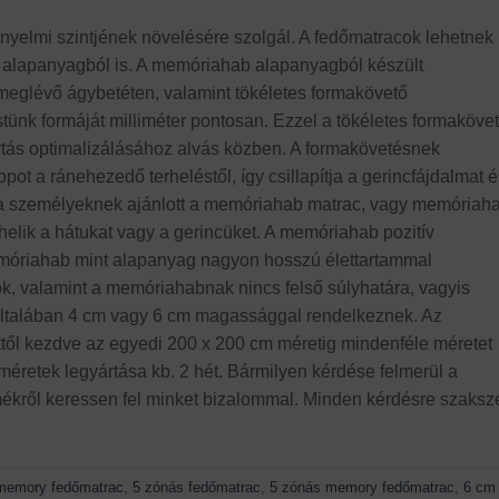
yelmi szintjének növelésére szolgál. A fedőmatracok lehetnek
alapanyagból is. A memóriahab alapanyagból készült
meglévő ágybetéten, valamint tökéletes formakövető
ünk formáját milliméter pontosan. Ezzel a tökéletes formaköve
tás optimalizálásához alvás közben. A formakövetésnek
t a ránehezedő terheléstől, így csillapítja a gerincfájdalmat é
 a személyeknek ajánlott a memóriahab matrac, vagy memóriah
elik a hátukat vagy a gerincüket. A memóriahab pozitív
emóriahab mint alapanyag nagyon hosszú élettartammal
k, valamint a memóriahabnak nincs felső súlyhatára, vagyis
 általában 4 cm vagy 6 cm magassággal rendelkeznek. Az
ől kezdve az egyedi 200 x 200 cm méretig mindenféle méretet
méretek legyártása kb. 2 hét. Bármilyen kérdése felmerül a
ékről keressen fel minket bizalommal. Minden kérdésre szaksz
memory fedőmatrac
,
5 zónás fedőmatrac
,
5 zónás memory fedőmatrac
,
6 cm