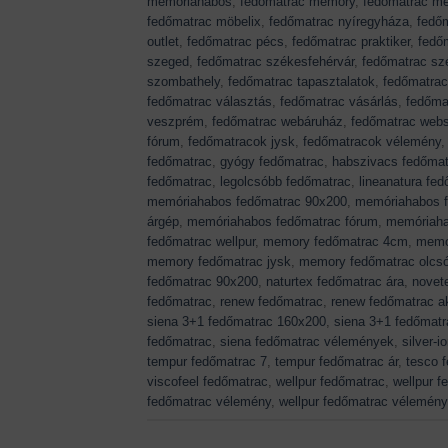
memóriahabos
,
fedőmatrac memory
,
fedőmatrac mé
fedőmatrac möbelix
,
fedőmatrac nyíregyháza
,
fedő
outlet
,
fedőmatrac pécs
,
fedőmatrac praktiker
,
fedőm
szeged
,
fedőmatrac székesfehérvár
,
fedőmatrac sz
szombathely
,
fedőmatrac tapasztalatok
,
fedőmatrac
fedőmatrac választás
,
fedőmatrac vásárlás
,
fedőma
veszprém
,
fedőmatrac webáruház
,
fedőmatrac web
fórum
,
fedőmatracok jysk
,
fedőmatracok vélemény
fedőmatrac
,
gyógy fedőmatrac
,
habszivacs fedőmat
fedőmatrac
,
legolcsóbb fedőmatrac
,
lineanatura fe
memóriahabos fedőmatrac 90x200
,
memóriahabos f
árgép
,
memóriahabos fedőmatrac fórum
,
memóriaha
fedőmatrac wellpur
,
memory fedőmatrac 4cm
,
memo
memory fedőmatrac jysk
,
memory fedőmatrac olcs
fedőmatrac 90x200
,
naturtex fedőmatrac ára
,
novet
fedőmatrac
,
renew fedőmatrac
,
renew fedőmatrac a
siena 3+1 fedőmatrac 160x200
,
siena 3+1 fedőmatr
fedőmatrac
,
siena fedőmatrac vélemények
,
silver-
tempur fedőmatrac 7
,
tempur fedőmatrac ár
,
tesco 
viscofeel fedőmatrac
,
wellpur fedőmatrac
,
wellpur 
fedőmatrac vélemény
,
wellpur fedőmatrac vélemén