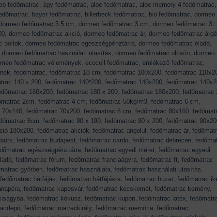
obb fedőmatrac
,
ágy fedőmatrac
,
aloe fedőmatrac
,
aloe memory 4 fedőmatrac
,
edőmatrac
,
bayer fedőmatrac
,
billerbeck fedőmatrac
,
bio fedőmatrac
,
dormeo
dormeo fedőmatrac 3 5 cm
,
dormeo fedőmatrac 3 cm
,
dormeo fedőmatrac 3+
00
,
dormeo fedőmatrac akció
,
dormeo fedőmatrac ár
,
dormeo fedőmatrac árg
 boltok
,
dormeo fedőmatrac egészségpénztárra
,
dormeo fedőmatrac eladó
,
,
dormeo fedőmatrac használati utasítás
,
dormeo fedőmatrac olcsón
,
dormeo
rmeo fedőmatrac vélemények
,
ecocell fedőmatrac
,
emlékező fedőmatrac
,
knek
,
fedőmatrac
,
fedőmatrac 10 cm
,
fedőmatrac 100x200
,
fedőmatrac 110x2
trac 140 x 200
,
fedőmatrac 140*200
,
fedőmatrac 140x200
,
fedőmatrac 140x2
edőmatrac 160x200
,
fedőmatrac 180 x 200
,
fedőmatrac 180x200
,
fedőmatrac 
őmatrac 2cm
,
fedőmatrac 4 cm
,
fedőmatrac 50kg/m3
,
fedőmatrac 6 cm
,
c 70x140
,
fedőmatrac 70x200
,
fedőmatrac 8 cm
,
fedőmatrac 80x160
,
fedőmat
edőmatrac 8cm
,
fedőmatrac 90 x 190
,
fedőmatrac 90 x 200
,
fedőmatrac 90x20
ció 180x200
,
fedőmatrac akciók
,
fedőmatrac angolul
,
fedőmatrac ár
,
fedőmat
daörs
,
fedőmatrac budapest
,
fedőmatrac cardo
,
fedőmatrac debrecen
,
fedőma
edőmatrac egészségpénztárra
,
fedőmatrac egyedi méret
,
fedőmatrac egyedi
ladó
,
fedőmatrac fórum
,
fedőmatrac franciaágyra
,
fedőmatrac ft
,
fedőmatrac
matrac győrben
,
fedőmatrac használata
,
fedőmatrac használati utasítás
,
fedőmatrac hátfájás
,
fedőmatrac hátfájásra
,
fedőmatrac huzat
,
fedőmatrac ik
anapéra
,
fedőmatrac kaposvár
,
fedőmatrac kecskemét
,
fedőmatrac kemény
,
kiságyba
,
fedőmatrac kókusz
,
fedőmatrac kupon
,
fedőmatrac latex
,
fedőmatr
racdepó
,
fedőmatrac matrackirály
,
fedőmatrac memória
,
fedőmatrac