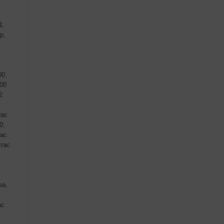
1
,
ép
,
00
,
00
2
rac
0
,
rac
trac
ea
,
ac