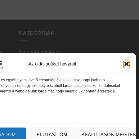
KATEGÓRIÁK
en
Hideghab matracok
Vákuum matracok
Az oldal sütiket használ
Memóriahabos matracok
et és egyéb nyomkövető technológiákat alkalmaz, hogy javítsa a
ényét, azzal hogy személyre szabott tartalmakat és célzott hirdetéseket
lek
Bonnel rugós matracok
s elemzi a weboldalunk forgalmát, hogy megtudjuk honnan érkeztek a
Zsákrugós matracok
Gyerek matracok
Fedőmatracok
GADOM
ELUTASÍTOM
BEÁLLÍTÁSOK MEGTEKI
Kiegészítők