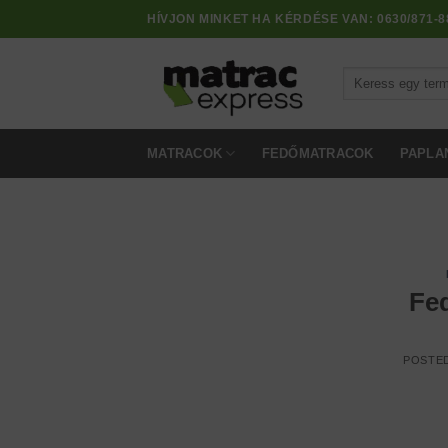
Skip
HÍVJON MINKET HA KÉRDÉSE VAN:
0630/871-8
to
content
Keresés
a
következőre:
MATRACOK
FEDŐMATRACOK
PAPLA
Fe
POSTE