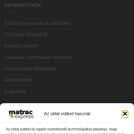
INFORMÁCIÓK
Elállási jog matracok esetében
Szállítási információ
Fizetési módok
Általános Szerződési Feltételek
Adatkezelési tájékoztató
Adatvédelem
Kapcsolat
KATEGÓRIÁK
Az oldal sütiket használ
Hideghab matracok
Az oldal sütiket és egyéb nyomkövető technológiákat alkalmaz, hogy