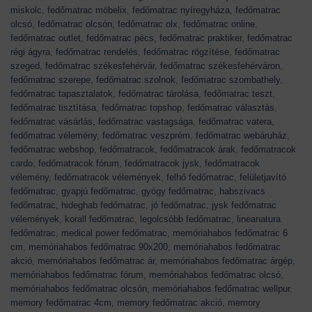
miskolc
,
fedőmatrac möbelix
,
fedőmatrac nyíregyháza
,
fedőmatrac
olcsó
,
fedőmatrac olcsón
,
fedőmatrac olx
,
fedőmatrac online
,
fedőmatrac outlet
,
fedőmatrac pécs
,
fedőmatrac praktiker
,
fedőmatrac
régi ágyra
,
fedőmatrac rendelés
,
fedőmatrac rögzítése
,
fedőmatrac
szeged
,
fedőmatrac székesfehérvár
,
fedőmatrac székesfehérváron
,
fedőmatrac szerepe
,
fedőmatrac szolnok
,
fedőmatrac szombathely
,
fedőmatrac tapasztalatok
,
fedőmatrac tárolása
,
fedőmatrac teszt
,
fedőmatrac tisztítása
,
fedőmatrac topshop
,
fedőmatrac választás
,
fedőmatrac vásárlás
,
fedőmatrac vastagsága
,
fedőmatrac vatera
,
fedőmatrac vélemény
,
fedőmatrac veszprém
,
fedőmatrac webáruház
,
fedőmatrac webshop
,
fedőmatracok
,
fedőmatracok árak
,
fedőmatracok
cardo
,
fedőmatracok fórum
,
fedőmatracok jysk
,
fedőmatracok
vélemény
,
fedőmatracok vélemények
,
felhő fedőmatrac
,
felületjavító
fedőmatrac
,
gyapjú fedőmatrac
,
gyógy fedőmatrac
,
habszivacs
fedőmatrac
,
hideghab fedőmatrac
,
jó fedőmatrac
,
jysk fedőmatrac
vélemények
,
korall fedőmatrac
,
legolcsóbb fedőmatrac
,
lineanatura
fedőmatrac
,
medical power fedőmatrac
,
memóriahabos fedőmatrac 6
cm
,
memóriahabos fedőmatrac 90x200
,
memóriahabos fedőmatrac
akció
,
memóriahabos fedőmatrac ár
,
memóriahabos fedőmatrac árgép
,
memóriahabos fedőmatrac fórum
,
memóriahabos fedőmatrac olcsó
,
memóriahabos fedőmatrac olcsón
,
memóriahabos fedőmatrac wellpur
,
memory fedőmatrac 4cm
,
memory fedőmatrac akció
,
memory