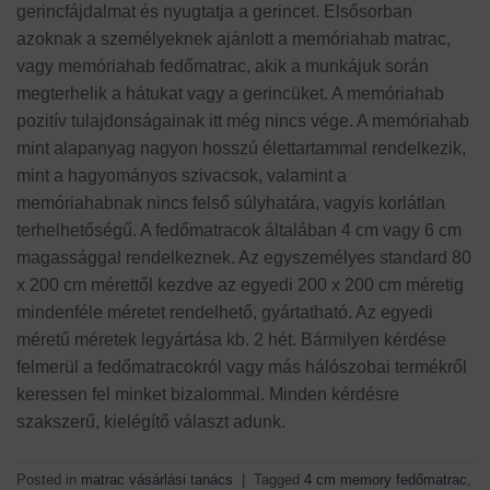
gerincfájdalmat és nyugtatja a gerincet. Elsősorban
azoknak a személyeknek ajánlott a memóriahab matrac,
vagy memóriahab fedőmatrac, akik a munkájuk során
megterhelik a hátukat vagy a gerincüket. A memóriahab
pozitív tulajdonságainak itt még nincs vége. A memóriahab
mint alapanyag nagyon hosszú élettartammal rendelkezik,
mint a hagyományos szivacsok, valamint a
memóriahabnak nincs felső súlyhatára, vagyis korlátlan
terhelhetőségű. A fedőmatracok általában 4 cm vagy 6 cm
magassággal rendelkeznek. Az egyszemélyes standard 80
x 200 cm mérettől kezdve az egyedi 200 x 200 cm méretig
mindenféle méretet rendelhető, gyártatható. Az egyedi
méretű méretek legyártása kb. 2 hét. Bármilyen kérdése
felmerül a fedőmatracokról vagy más hálószobai termékről
keressen fel minket bizalommal. Minden kérdésre
szakszerű, kielégítő választ adunk.
Posted in
matrac vásárlási tanács
|
Tagged
4 cm memory fedőmatrac
,