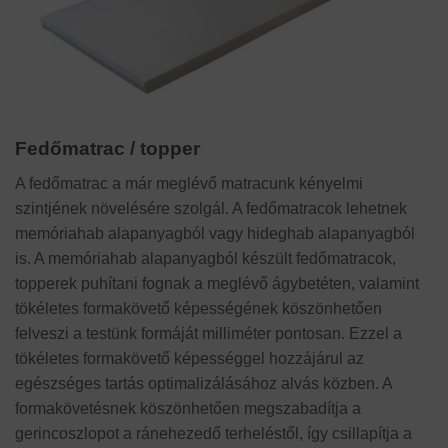
Fedőmatrac / topper
A fedőmatrac a már meglévő matracunk kényelmi
szintjének növelésére szolgál. A fedőmatracok lehetnek
memóriahab alapanyagból vagy hideghab alapanyagból
is. A memóriahab alapanyagból készült fedőmatracok,
topperek puhítani fognak a meglévő ágybetéten, valamint
tökéletes formakövető képességének köszönhetően
felveszi a testünk formáját milliméter pontosan. Ezzel a
tökéletes formakövető képességgel hozzájárul az
egészséges tartás optimalizálásához alvás közben. A
formakövetésnek köszönhetően megszabadítja a
gerincoszlopot a ránehezedő terheléstől, így csillapítja a