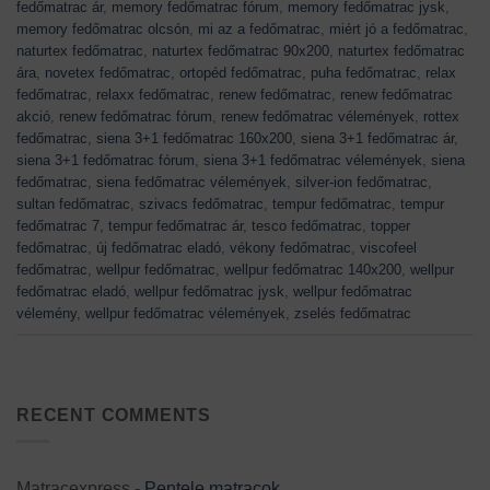
fedőmatrac ár
,
memory fedőmatrac fórum
,
memory fedőmatrac jysk
,
memory fedőmatrac olcsón
,
mi az a fedőmatrac
,
miért jó a fedőmatrac
,
naturtex fedőmatrac
,
naturtex fedőmatrac 90x200
,
naturtex fedőmatrac
ára
,
novetex fedőmatrac
,
ortopéd fedőmatrac
,
puha fedőmatrac
,
relax
fedőmatrac
,
relaxx fedőmatrac
,
renew fedőmatrac
,
renew fedőmatrac
akció
,
renew fedőmatrac fórum
,
renew fedőmatrac vélemények
,
rottex
fedőmatrac
,
siena 3+1 fedőmatrac 160x200
,
siena 3+1 fedőmatrac ár
,
siena 3+1 fedőmatrac fórum
,
siena 3+1 fedőmatrac vélemények
,
siena
fedőmatrac
,
siena fedőmatrac vélemények
,
silver-ion fedőmatrac
,
sultan fedőmatrac
,
szivacs fedőmatrac
,
tempur fedőmatrac
,
tempur
fedőmatrac 7
,
tempur fedőmatrac ár
,
tesco fedőmatrac
,
topper
fedőmatrac
,
új fedőmatrac eladó
,
vékony fedőmatrac
,
viscofeel
fedőmatrac
,
wellpur fedőmatrac
,
wellpur fedőmatrac 140x200
,
wellpur
fedőmatrac eladó
,
wellpur fedőmatrac jysk
,
wellpur fedőmatrac
vélemény
,
wellpur fedőmatrac vélemények
,
zselés fedőmatrac
RECENT COMMENTS
Matracexpress
-
Pentele matracok