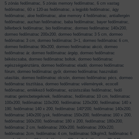
5 zónás fedőmatrac
,
5 zónás memory fedőmatrac
,
6 cm vastag
fedőmatrac
,
60 x 120-as fedőmatrac
,
a legjobb fedőmatrac
,
ágy
fedőmatrac
,
aloe fedőmatrac
,
aloe memory 4 fedőmatrac
,
antiallergén
fedőmatrac
,
auchan fedőmatrac
,
baba fedőmatrac
,
bayer fedőmatrac
,
billerbeck fedőmatrac
,
bio fedőmatrac
,
dormeo fedőmatrac 140x200
,
dormeo fedőmatrac 200x200
,
dormeo fedőmatrac 3 5 cm
,
dormeo
fedőmatrac 3 cm
,
dormeo fedőmatrac 3+1
,
dormeo fedőmatrac 6 cm
,
dormeo fedőmatrac 90x200
,
dormeo fedőmatrac akció
,
dormeo
fedőmatrac ár
,
dormeo fedőmatrac árgép
,
dormeo fedőmatrac
békéscsaba
,
dormeo fedőmatrac boltok
,
dormeo fedőmatrac
egészségpénztárra
,
dormeo fedőmatrac eladó
,
dormeo fedőmatrac
fórum
,
dormeo fedőmatrac győr
,
dormeo fedőmatrac használati
utasítás
,
dormeo fedőmatrac olcsón
,
dormeo fedőmatrac pécs
,
dormeo
fedőmatrac tisztítása
,
dormeo fedőmatrac vélemények
,
ecocell
fedőmatrac
,
emlékező fedőmatrac
,
ezüstszálas fedőmatrac
,
fedő
matrac gerincbetegeknek
,
fedőmatrac
,
fedőmatrac 10 cm
,
fedőmatrac
100x200
,
fedőmatrac 110x200
,
fedőmatrac 120x200
,
fedőmatrac 140 x
190
,
fedőmatrac 140 x 200
,
fedőmatrac 140*200
,
fedőmatrac 140x200
,
fedőmatrac 140x200 jysk
,
fedőmatrac 150x200
,
fedőmatrac 160 x 200
,
fedőmatrac 160x200
,
fedőmatrac 180 x 200
,
fedőmatrac 180x200
,
fedőmatrac 2 cm
,
fedőmatrac 200x200
,
fedőmatrac 200x220
,
fedőmatrac 2cm
,
fedőmatrac 4 cm
,
fedőmatrac 50kg/m3
,
fedőmatrac 6