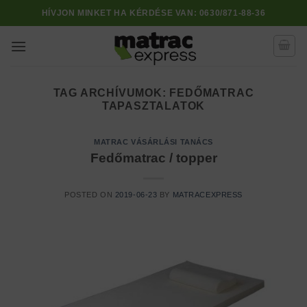
Skip
HÍVJON MINKET HA KÉRDÉSE VAN:
0630/871-88-36
to
content
TAG ARCHÍVUMOK:
FEDŐMATRAC
TAPASZTALATOK
MATRAC VÁSÁRLÁSI TANÁCS
Fedőmatrac / topper
POSTED ON
2019-06-23
BY
MATRACEXPRESS