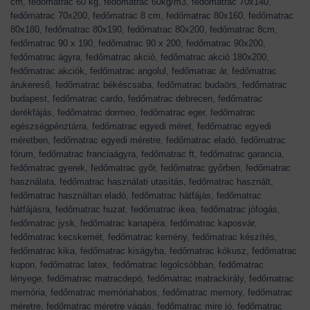
cm
,
fedőmatrac 60 kg
,
fedőmatrac 60kg/m3
,
fedőmatrac 70x140
,
fedőmatrac 70x200
,
fedőmatrac 8 cm
,
fedőmatrac 80x160
,
fedőmatrac
80x180
,
fedőmatrac 80x190
,
fedőmatrac 80x200
,
fedőmatrac 8cm
,
fedőmatrac 90 x 190
,
fedőmatrac 90 x 200
,
fedőmatrac 90x200
,
fedőmatrac ágyra
,
fedőmatrac akció
,
fedőmatrac akció 180x200
,
fedőmatrac akciók
,
fedőmatrac angolul
,
fedőmatrac ár
,
fedőmatrac
árukereső
,
fedőmatrac békéscsaba
,
fedőmatrac budaörs
,
fedőmatrac
budapest
,
fedőmatrac cardo
,
fedőmatrac debrecen
,
fedőmatrac
derékfájás
,
fedőmatrac dormeo
,
fedőmatrac eger
,
fedőmatrac
egészségpénztárra
,
fedőmatrac egyedi méret
,
fedőmatrac egyedi
méretben
,
fedőmatrac egyedi méretre
,
fedőmatrac eladó
,
fedőmatrac
fórum
,
fedőmatrac franciaágyra
,
fedőmatrac ft
,
fedőmatrac garancia
,
fedőmatrac gyerek
,
fedőmatrac győr
,
fedőmatrac győrben
,
fedőmatrac
használata
,
fedőmatrac használati utasítás
,
fedőmatrac használt
,
fedőmatrac használtan eladó
,
fedőmatrac hátfájás
,
fedőmatrac
hátfájásra
,
fedőmatrac huzat
,
fedőmatrac ikea
,
fedőmatrac jófogás
,
fedőmatrac jysk
,
fedőmatrac kanapéra
,
fedőmatrac kaposvár
,
fedőmatrac kecskemét
,
fedőmatrac kemény
,
fedőmatrac készítés
,
fedőmatrac kika
,
fedőmatrac kiságyba
,
fedőmatrac kókusz
,
fedőmatrac
kupon
,
fedőmatrac latex
,
fedőmatrac legolcsóbban
,
fedőmatrac
lényege
,
fedőmatrac matracdepó
,
fedőmatrac matrackirály
,
fedőmatrac
memória
,
fedőmatrac memóriahabos
,
fedőmatrac memory
,
fedőmatrac
méretre
,
fedőmatrac méretre vágás
,
fedőmatrac mire jó
,
fedőmatrac