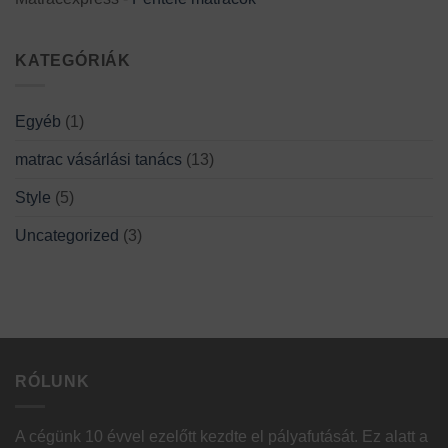
KATEGÓRIÁK
Egyéb
(1)
matrac vásárlási tanács
(13)
Style
(5)
Uncategorized
(3)
RÓLUNK
A cégünk 10 évvel ezelőtt kezdte el pályafutását. Ez alatt a