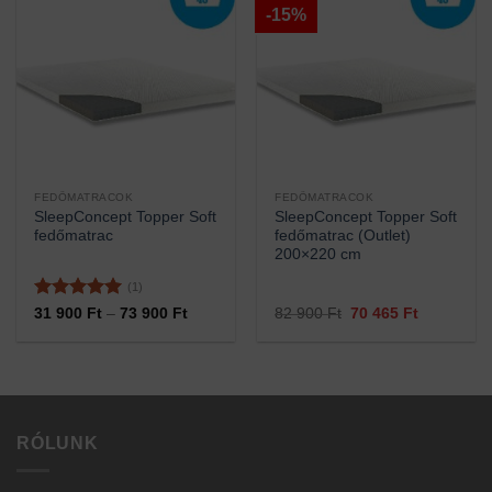
-15%
FEDŐMATRACOK
FEDŐMATRACOK
SleepConcept Topper Soft
SleepConcept Topper Soft
fedőmatrac
fedőmatrac (Outlet)
200×220 cm
(1)
Értékelés:
5
Ártartomány:
Original
Current
31 900
Ft
–
73 900
Ft
82 900
Ft
70 465
Ft
31
price
price
/ 5
900 Ft
was:
is:
-
82
70
73
900 Ft.
465 Ft.
900 Ft
RÓLUNK