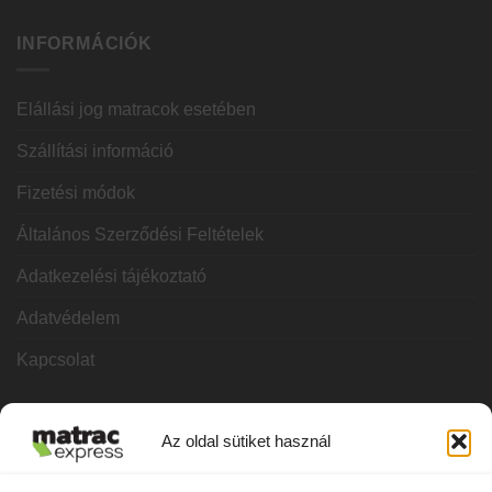
INFORMÁCIÓK
Elállási jog matracok esetében
Szállítási információ
Fizetési módok
Általános Szerződési Feltételek
Adatkezelési tájékoztató
Adatvédelem
Kapcsolat
KATEGÓRIÁK
Az oldal sütiket használ
Hideghab matracok