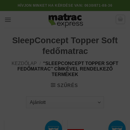
Skip
HÍVJON MINKET HA KÉRDÉSE VAN:
0630/871-88-36
to
content
SleepConcept Topper Soft
fedőmatrac
KEZDŐLAP
/
“SLEEPCONCEPT TOPPER SOFT
FEDŐMATRAC” CÍMKÉVEL RENDELKEZŐ
TERMÉKEK
SZŰRÉS