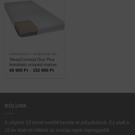
HABSZIVACS / HIDEGHAB MATRACOK
SleepConcept Duo Plus
kétoldalú ortopéd matrac
Ártartomány:
65 900
Ft
–
152 900
Ft
65
900 Ft
-
152
900 Ft
RÓLUNK
A cégünk 10 évvel ezelőtt kezdte el pályafutását. Ez alatt a
10 év alatt mi lettünk az ország egyik legnagyobb