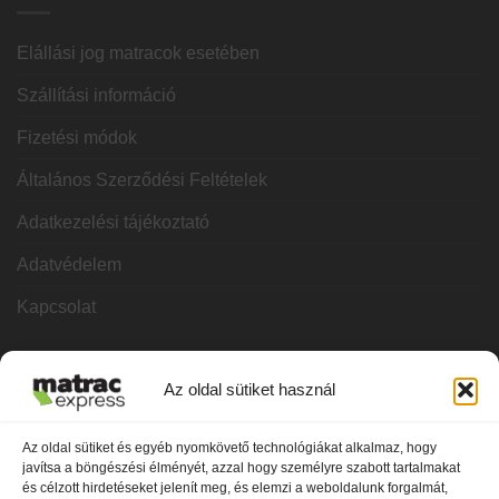
Elállási jog matracok esetében
Szállítási információ
Fizetési módok
Általános Szerződési Feltételek
Adatkezelési tájékoztató
Adatvédelem
Kapcsolat
KATEGÓRIÁK
Az oldal sütiket használ
Hideghab matracok
Az oldal sütiket és egyéb nyomkövető technológiákat alkalmaz, hogy
javítsa a böngészési élményét, azzal hogy személyre szabott tartalmakat
Vákuum matracok
és célzott hirdetéseket jelenít meg, és elemzi a weboldalunk forgalmát,