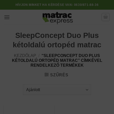
Skip
HÍVJON MINKET HA KÉRDÉSE VAN:
0630/871-88-36
to
content
SleepConcept Duo Plus
kétoldalú ortopéd matrac
KEZDŐLAP
/
“SLEEPCONCEPT DUO PLUS
KÉTOLDALÚ ORTOPÉD MATRAC” CÍMKÉVEL
RENDELKEZŐ TERMÉKEK
SZŰRÉS