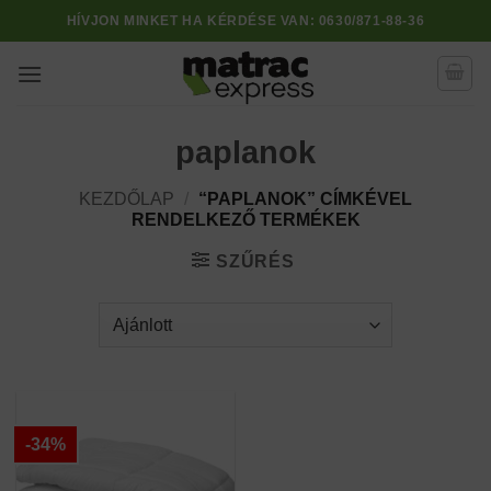
Skip
HÍVJON MINKET HA KÉRDÉSE VAN:
0630/871-88-36
to
content
paplanok
KEZDŐLAP
/
“PAPLANOK” CÍMKÉVEL
RENDELKEZŐ TERMÉKEK
SZŰRÉS
-34%