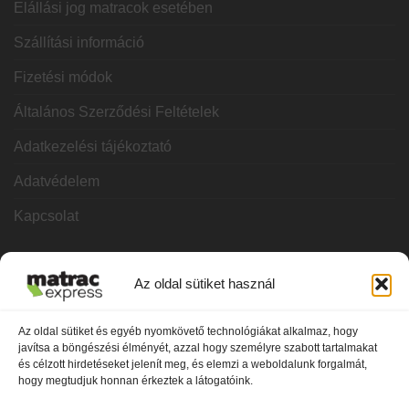
Elállási jog matracok esetében
Szállítási információ
Fizetési módok
Általános Szerződési Feltételek
Adatkezelési tájékoztató
Adatvédelem
Kapcsolat
KATEGÓRIÁK
Az oldal sütiket használ
Hideghab matracok
Az oldal sütiket és egyéb nyomkövető technológiákat alkalmaz, hogy
javítsa a böngészési élményét, azzal hogy személyre szabott tartalmakat
Vákuum matracok
és célzott hirdetéseket jelenít meg, és elemzi a weboldalunk forgalmát,
hogy megtudjuk honnan érkeztek a látogatóink.
Memóriahabos matracok