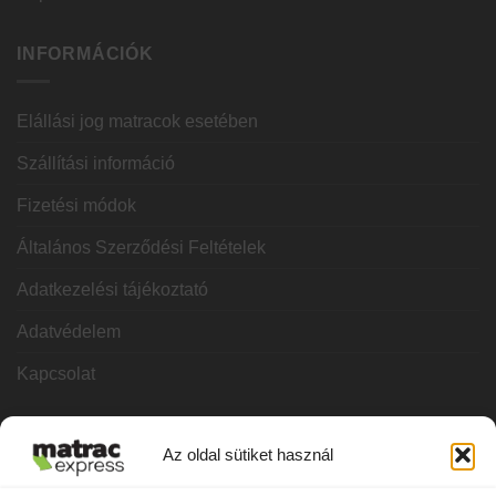
INFORMÁCIÓK
Elállási jog matracok esetében
Szállítási információ
Fizetési módok
Általános Szerződési Feltételek
Adatkezelési tájékoztató
Adatvédelem
Kapcsolat
KATEGÓRIÁK
Az oldal sütiket használ