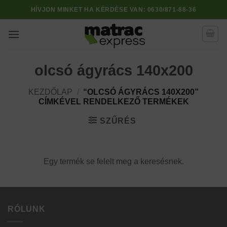
Skip
HÍVJON MINKET HA KÉRDÉSE VAN:
0630/871-88-36
to
content
olcsó ágyrács 140x200
KEZDŐLAP
/
“OLCSÓ ÁGYRÁCS 140X200”
CÍMKÉVEL RENDELKEZŐ TERMÉKEK
SZŰRÉS
Egy termék se felelt meg a keresésnek.
RÓLUNK