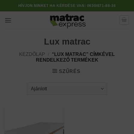
Skip
HÍVJON MINKET HA KÉRDÉSE VAN:
0630/871-88-36
to
content
Lux matrac
KEZDŐLAP
/
“LUX MATRAC” CÍMKÉVEL
RENDELKEZŐ TERMÉKEK
SZŰRÉS