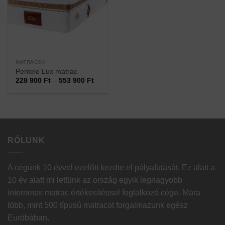
MATRACOK
Pentele Lux matrac
Ártartomány:
228 900
Ft
–
553 900
Ft
228
900 Ft
-
553
900 Ft
RÓLUNK
A cégünk 10 évvel ezelőtt kezdte el pályafutását. Ez alatt a
10 év alatt mi lettünk az ország egyik legnagyobb
internetes matrac értékesítéssel foglalkozó cége. Mára
több, mint 500 típusú matracot forgalmazunk egész
Euróbában.