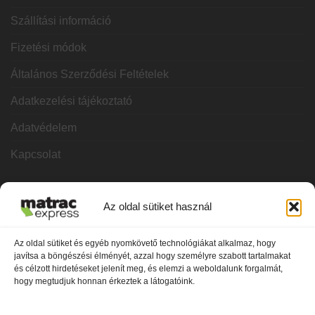
Szállítási információ
Fizetési módok
Általános Szerződési Feltételek
Adatkezelési tájékoztató
Adatvédelem
Kapcsolat
KATEGÓRIÁK
Az oldal sütiket használ
Hideghab matracok
Az oldal sütiket és egyéb nyomkövető technológiákat alkalmaz, hogy
javítsa a böngészési élményét, azzal hogy személyre szabott tartalmakat
Vákuum matracok
és célzott hirdetéseket jelenít meg, és elemzi a weboldalunk forgalmát,
hogy megtudjuk honnan érkeztek a látogatóink.
Memóriahabos matracok