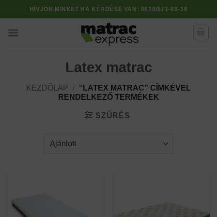
Skip
HÍVJON MINKET HA KÉRDÉSE VAN:
0630/871-88-36
to
content
Latex matrac
KEZDŐLAP
/
“LATEX MATRAC” CÍMKÉVEL
RENDELKEZŐ TERMÉKEK
SZŰRÉS