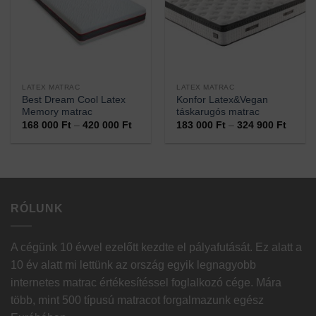
LATEX MATRAC
LATEX MATRAC
Best Dream Cool Latex
Konfor Latex&Vegan
Memory matrac
táskarugós matrac
Ártartomány:
Ártart
168 000
Ft
–
420 000
Ft
183 000
Ft
–
324 900
Ft
168
183
000 Ft
000 Ft
-
-
420
324
000 Ft
900 Ft
RÓLUNK
A cégünk 10 évvel ezelőtt kezdte el pályafutását. Ez alatt a
10 év alatt mi lettünk az ország egyik legnagyobb
internetes matrac értékesítéssel foglalkozó cége. Mára
több, mint 500 típusú matracot forgalmazunk egész