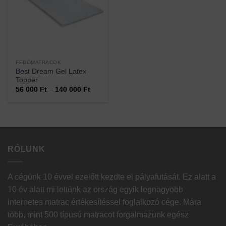
FEDŐMATRACOK
Best Dream Gel Latex
Topper
Ártartomány:
56 000
Ft
–
140 000
Ft
56
000 Ft
-
140
000 Ft
RÓLUNK
A cégünk 10 évvel ezelőtt kezdte el pályafutását. Ez alatt a
10 év alatt mi lettünk az ország egyik legnagyobb
internetes matrac értékesítéssel foglalkozó cége. Mára
több, mint 500 típusú matracot forgalmazunk egész