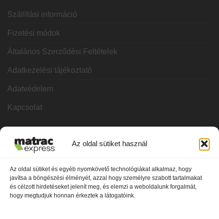
Szállítási információ
Fizetési módok
Általános Szerződési Feltételek
Adatkezelési tájékoztató
Adatvédelem
Kapcsolat
KATEGÓRIÁK
Az oldal sütiket használ
Hideghab matracok
Az oldal sütiket és egyéb nyomkövető technológiákat alkalmaz, hogy
javítsa a böngészési élményét, azzal hogy személyre szabott tartalmakat
Vákuum matracok
és célzott hirdetéseket jelenít meg, és elemzi a weboldalunk forgalmát,
hogy megtudjuk honnan érkeztek a látogatóink.
Memóriahabos matracok