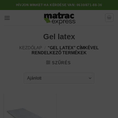
Skip
HÍVJON MINKET HA KÉRDÉSE VAN:
0630/871-88-36
to
content
Gel latex
KEZDŐLAP
/
“GEL LATEX” CÍMKÉVEL
RENDELKEZŐ TERMÉKEK
SZŰRÉS