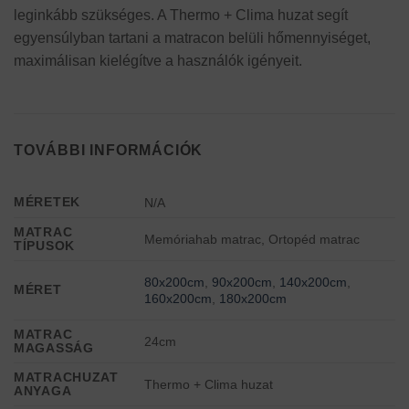
leginkább szükséges. A Thermo + Clima huzat segít
egyensúlyban tartani a matracon belüli hőmennyiséget,
maximálisan kielégítve a használók igényeit.
TOVÁBBI INFORMÁCIÓK
MÉRETEK
N/A
MATRAC
Memóriahab matrac, Ortopéd matrac
TÍPUSOK
80x200cm
,
90x200cm
,
140x200cm
,
MÉRET
160x200cm
,
180x200cm
MATRAC
24cm
MAGASSÁG
MATRACHUZAT
Thermo + Clima huzat
ANYAGA