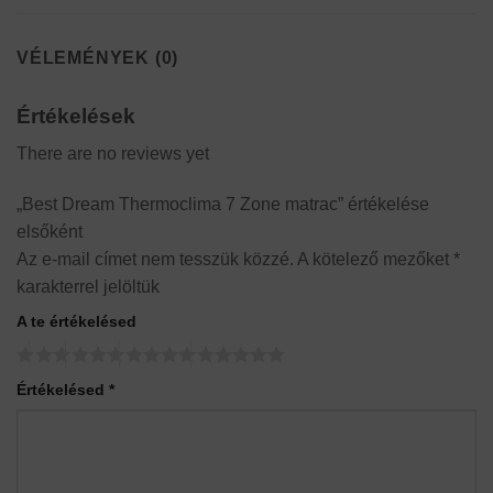
VÉLEMÉNYEK (0)
Értékelések
There are no reviews yet
„Best Dream Thermoclima 7 Zone matrac” értékelése
elsőként
Az e-mail címet nem tesszük közzé.
A kötelező mezőket
*
karakterrel jelöltük
A te értékelésed
Értékelésed
*