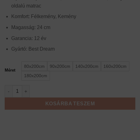
000 Ft
oldalú matrac
-
480
Komfort: Félkemény, Kemény
000 Ft
Magasság: 24 cm
Garancia: 12 év
Gyártó: Best Dream
80x200cm
90x200cm
140x200cm
160x200cm
Méret
180x200cm
Best Dream Thermoclima 7 Zone matrac mennyiség
KOSÁRBA TESZEM