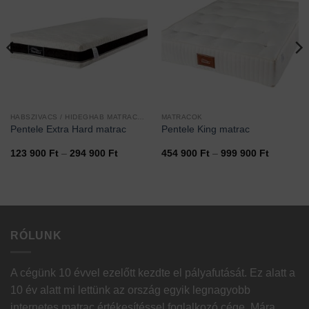
HABSZIVACS / HIDEGHAB MATRACOK
MATRACOK
Pentele Extra Hard matrac
Pentele King matrac
mány:
Ártartomány:
Ártartom
123 900
Ft
–
294 900
Ft
454 900
Ft
–
999 900
Ft
123
454
900 Ft
900 Ft
-
-
294
999
900 Ft
900 Ft
RÓLUNK
A cégünk 10 évvel ezelőtt kezdte el pályafutását. Ez alatt a
10 év alatt mi lettünk az ország egyik legnagyobb
internetes matrac értékesítéssel foglalkozó cége. Mára