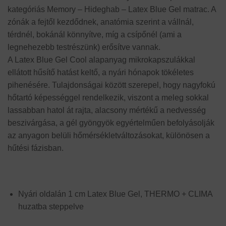
kategóriás Memory – Hideghab – Latex Blue Gel matrac. A
zónák a fejtől kezdődnek, anatómia szerint a vállnál,
térdnél, bokánál könnyítve, míg a csípőnél (ami a
legnehezebb testrészünk) erősítve vannak.
A Latex Blue Gel Cool alapanyag mikrokapszulákkal
ellátott hűsítő hatást keltő, a nyári hónapok tökéletes
pihenésére. Tulajdonságai között szerepel, hogy nagyfokú
hőtartó képességgel rendelkezik, viszont a meleg sokkal
lassabban hatol át rajta, alacsony mértékű a nedvesség
beszivárgása, a gél gyöngyök egyértelműen befolyásolják
az anyagon belüli hőmérsékletváltozásokat, különösen a
hűtési fázisban.
Nyári oldalán 1 cm Latex Blue Gel, THERMO + CLIMA
huzatba steppelve