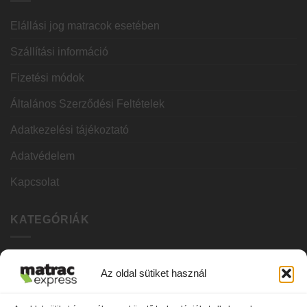
Elállási jog matracok esetében
Szállítási információ
Fizetési módok
Általános Szerződési Feltételek
Adatkezelési tájékoztató
Adatvédelem
Kapcsolat
KATEGÓRIÁK
Hideghab matracok
Az oldal sütiket használ
Vákuum matracok