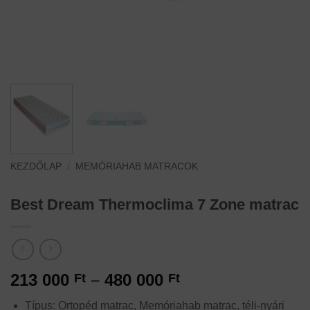
KEZDŐLAP
/
MEMÓRIAHAB MATRACOK
Best Dream Thermoclima 7 Zone matrac
Ártartomány:
213 000
–
480 000
Ft
Ft
213
Típus: Ortopéd matrac, Memóriahab matrac, téli-nyári