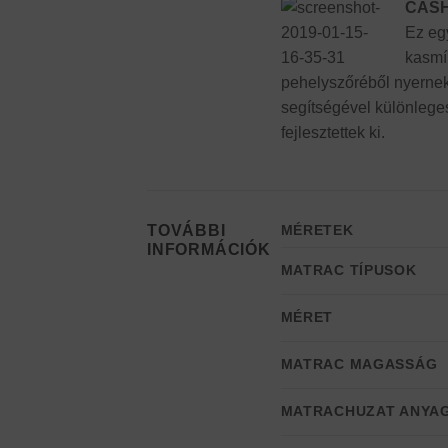
CAS
Ez egy
kasmí
pehelyszőréből nyernek
segítségével különlege
fejlesztettek ki.
TOVÁBBI
MÉRETEK
INFORMÁCIÓK
MATRAC TÍPUSOK
MÉRET
MATRAC MAGASSÁG
MATRACHUZAT ANYA