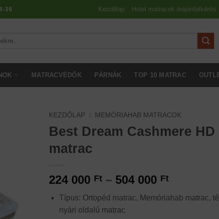
Kezdőlap
Hotel matracok árajánlatkérés
8-36
NOK
MATRACVÉDŐK
PÁRNÁK
TOP 10 MATRAC
OUTL
KEZDŐLAP
/
MEMÓRIAHAB MATRACOK
Best Dream Cashmere HD
matrac
Ártartom
224 000
–
504 000
Ft
Ft
224
Típus: Ortopéd matrac, Memóriahab matrac, tél
000 Ft
nyári oldalú matrac
-