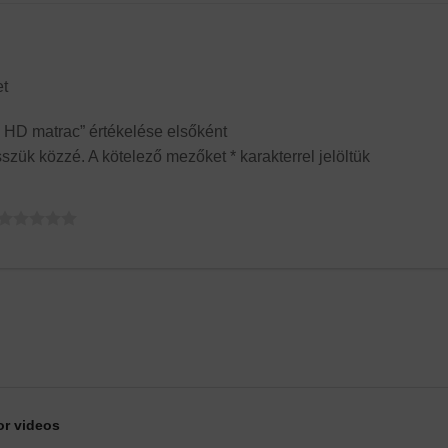
et
HD matrac” értékelése elsőként
sszük közzé.
A kötelező mezőket
*
karakterrel jelöltük
or videos