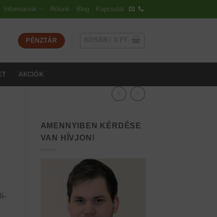
Információk
Rólunk
Blog
Kapcsolat
KOSÁR /
0
FT
PÉNZTÁR
ET
AKCIÓK
AMENNYIBEN KÉRDÉSE
VAN HÍVJON!
ány:
i-