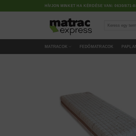
Skip
HÍVJON MINKET HA KÉRDÉSE VAN:
0630/871-8
to
content
Keresés
a
következőre:
MATRACOK
FEDŐMATRACOK
PAPLA