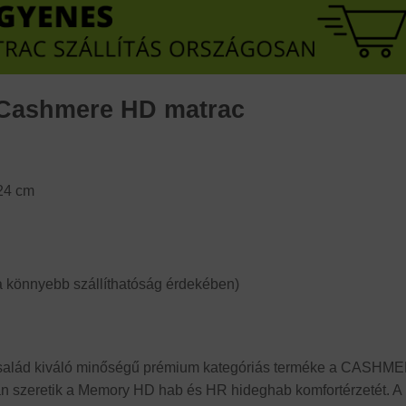
Cashmere HD matrac
24 cm
 könnyebb szállíthatóság érdekében)
salád kiváló minőségű prémium kategóriás terméke a CASHM
n szeretik a Memory HD hab és HR hideghab komfortérzetét. A