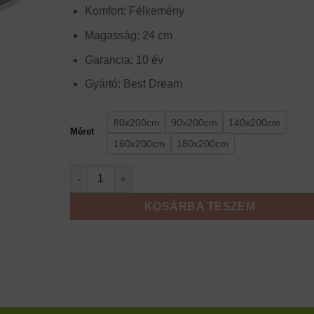
504
Komfort: Félkemény
000 Ft
Magasság: 24 cm
Garancia: 10 év
Gyártó: Best Dream
80x200cm
90x200cm
140x200cm
Méret
160x200cm
180x200cm
Best Dream Cashmere HD matrac mennyiség
KOSÁRBA TESZEM