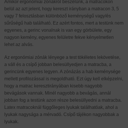
Amikor ergonómiai zónákról beszélünk, a matracokon
belül az azt jelent, hogy kereszt irányban a matracon 3, 5
vagy 7 felosztásban különböző keménységű vagy/és
sűrűségű hab található. Ez azért fontos, mert a testünk nem
egyenes, a gerinc vonalnak is van egy görbülete, egy
nagyon kemény, egyenes felületre fekve kényelmetlen
lehet az alvás.
Az ergonómiai zónák lényege a test tökéletes lekövetése,
a váll és a csípő jobban belesüllyedjen a matracba, a
gerincünk egyenes legyen. A zónázás a hab keménysége
mellett profilozással is megoldható. Ezt úgy kell elképzelni,
hogy a matrac keresztirányában kisebb nagyobb
bevágások vannak. Minél nagyobb a bevágás, annál
jobban fog a testünk azon része belesüllyedni a matracba.
Latex matracoknál függőleges lyukak találhatóak, ahol a
lyukak nagysága a mérvadó. Csípő tájékon nagyobbak a
lyukak.