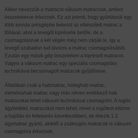
Akkor nevezzük a matracot vákuum matracnak, amikor
összetekerve érkeznek. Ez azt jelenti, hogy gyártásnál egy
több tonnás présgépbe bekerül az elkészített matrac a
fóliával, ahol a levegőt kipréselik belőle, de a
csomagolásnak a két végén még nem zárják le, így a
levegő szabadon tud távozni a matrac csomagolásából.
Ezután egy másik gép összetekeri a kipréselt matracot.
Vagyis a vákuum matrac egy speciális csomagolási
technikával becsomagolt matracok gyűjtőneve.
Általában csak a habmatrac, hideghab matrac,
memóriahab matrac vagy más néven emlékező hab
matracokat lehet vákuum technikával csomagolni. A rugós
ágybetétet, matracokat nem lehet, mivel a rugótest eltörne
a hajlítás és feltekerés következtében, de létezik 1-2
ágymatrac gyártó, akiktől a zsákrugós matracok is vákuum
csomagolva érkeznek.