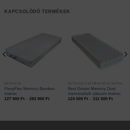
KAPCSOLÓDÓ TERMÉKEK
MATRACOK
KÉTOLDALÚ KEMÉNYSÉGŰ MATRACOK
FlexyFlex Memory Bamboo
Best Dream Memory Duet
matrac
memóriahab vákuum matrac
ány:
Ártartomány:
Ártartom
127 900
Ft
–
283 900
Ft
124 000
Ft
–
311 000
Ft
127
124
900 Ft
000 Ft
-
-
283
311
900 Ft
000 Ft