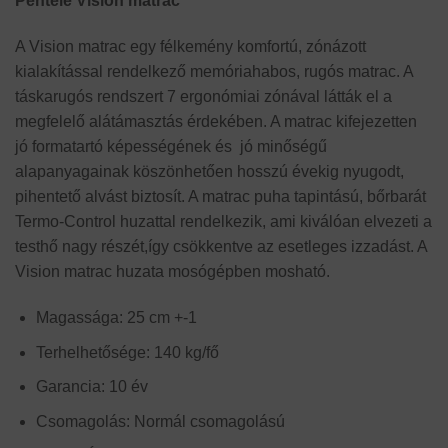
Pentele Vision matrac
A Vision matrac egy félkemény komfortú, zónázott
kialakítással rendelkező memóriahabos, rugós matrac. A
táskarugós rendszert 7 ergonómiai zónával látták el a
megfelelő alátámasztás érdekében. A matrac kifejezetten
jó formatartó képességének és jó minőségű
alapanyagainak köszönhetően hosszú évekig nyugodt,
pihentető alvást biztosít. A matrac puha tapintású, bőrbarát
Termo-Control huzattal rendelkezik, ami kiválóan elvezeti a
testhő nagy részét,így csökkentve az esetleges izzadást. A
Vision matrac huzata mosógépben mosható.
Magassága: 25 cm +-1
Terhelhetősége: 140 kg/fő
Garancia: 10 év
Csomagolás: Normál csomagolású