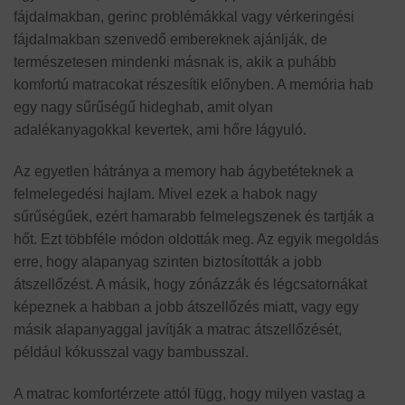
fájdalmakban, gerinc problémákkal vagy vérkeringési
fájdalmakban szenvedő embereknek ajánlják, de
természetesen mindenki másnak is, akik a puhább
komfortú matracokat részesítik előnyben. A memória hab
egy nagy sűrűségű hideghab, amit olyan
adalékanyagokkal kevertek, ami hőre lágyuló.
Az egyetlen hátránya a memory hab ágybetéteknek a
felmelegedési hajlam. Mivel ezek a habok nagy
sűrűségűek, ezért hamarabb felmelegszenek és tartják a
hőt. Ezt többféle módon oldották meg. Az egyik megoldás
erre, hogy alapanyag szinten biztosították a jobb
átszellőzést. A másik, hogy zónázzák és légcsatornákat
képeznek a habban a jobb átszellőzés miatt, vagy egy
másik alapanyaggal javítják a matrac átszellőzését,
például kókusszal vagy bambusszal.
A matrac komfortérzete attól függ, hogy milyen vastag a