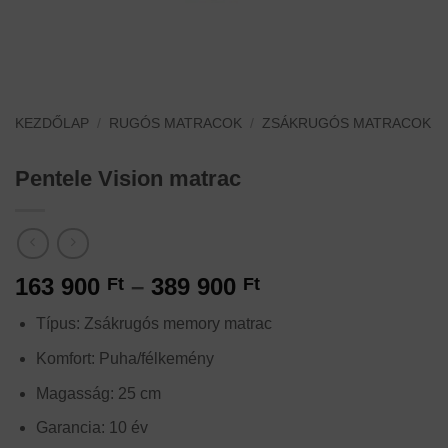
KEZDŐLAP
/
RUGÓS MATRACOK
/
ZSÁKRUGÓS MATRACOK
Pentele Vision matrac
Ártartomány:
163 900
–
389 900
Ft
Ft
163
Típus: Zsákrugós memory matrac
900 Ft
-
Komfort: Puha/félkemény
389
Magasság: 25 cm
900 Ft
Garancia: 10 év