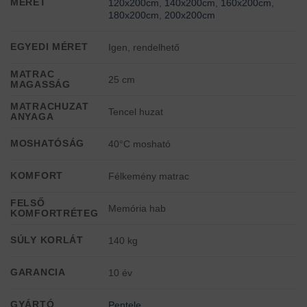
MÉRET
120x200cm
,
140x200cm
,
160x200cm
,
180x200cm
,
200x200cm
EGYEDI MÉRET
Igen, rendelhető
MATRAC
25 cm
MAGASSÁG
MATRACHUZAT
Tencel huzat
ANYAGA
MOSHATÓSÁG
40°C mosható
KOMFORT
Félkemény matrac
FELSŐ
Memória hab
KOMFORTRÉTEG
SÚLY KORLÁT
140 kg
GARANCIA
10 év
GYÁRTÓ
Pentele