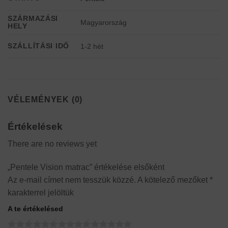
SZÁRMAZÁSI
Magyarország
HELY
SZÁLLÍTÁSI IDŐ
1-2 hét
VÉLEMÉNYEK (0)
Értékelések
There are no reviews yet
„Pentele Vision matrac” értékelése elsőként
Az e-mail címet nem tesszük közzé.
A kötelező mezőket
*
karakterrel jelöltük
A te értékelésed