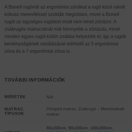
A Bonell rugónál az ergonómia zónákat a rugó közé rakott
kókusz merevítéssel szokták megoldani, mivel a Bonell
rugót az egységes rugótest miatt nem lehet zónázni. A
zsákrugós matracoknál már könnyebb a zónázás, mivel
minden egyes rugót külön zsákba helyeztek el, így a rugók
keménységének variálásával elérhető az 5 ergonómiai
zóna és a 7 ergonómiai zóna is.
TOVÁBBI INFORMÁCIÓK
MÉRETEK
N/A
Ortopéd matrac, Zsákrugó – Memóriahab
MATRAC
TÍPUSOK
matrac
80x200cm
,
90x200cm
,
100x200cm
,