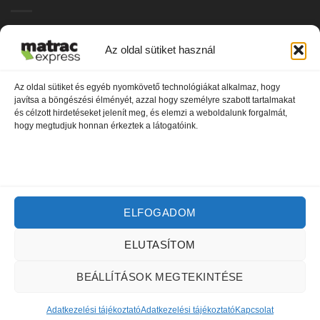
Hideghab matracok
Az oldal sütiket használ
Vákuum matracok
Az oldal sütiket és egyéb nyomkövető technológiákat alkalmaz, hogy
Memóriahabos matracok
javítsa a böngészési élményét, azzal hogy személyre szabott tartalmakat
és célzott hirdetéseket jelenít meg, és elemzi a weboldalunk forgalmát,
Bonnel rugós matracok
hogy megtudjuk honnan érkeztek a látogatóink.
Zsákrugós matracok
Gyerek matracok
Fedőmatracok
ELFOGADOM
Kiegészítők
ELUTASÍTOM
Copyright 2026 ©
MatracExpress
BEÁLLÍTÁSOK MEGTEKINTÉSE
Adatkezelési tájékoztató
Adatkezelési tájékoztató
Kapcsolat