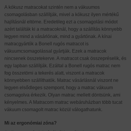
A kókusz matracokat szintén nem a vákuumos
csomagolásban szállítják, mivel a kókusz ilyen mértékű
hajlításnál eltörne. Eredetileg ezt a csomagolási módot
azért találták ki a matracoknál, hogy a szállítás könnyebb
legyen mind a vásárlónak, mind a gyártónak. A kínai
matracgyártók a Bonell rugós matracot is
vákuumcsomagolással gyártják. Ezek a matracok
nincsenek összetekerve. A matracot csak összepréselik, és
egy lapban szállítják. Ezáltal a Bonell rugós matrac nem
fog összetörni a tekerés alatt, viszont a matracok
könnyebben szállíthatók. Matrac vásárlásnál viszont ne
legyen elsődleges szempont, hogy a matrac vákuum
csomagolva érkezik. Olyan matrac mellett döntsünk, ami
kényelmes. A Matracom matrac webáruházban több tucat
vákuum csomagolt matrac közül válogathatunk.
Mi az ergonómiai zóna?