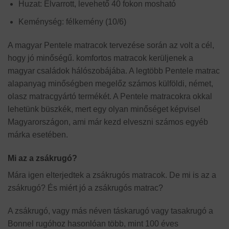
Huzat: Élvarrott, levehető 40 fokon mosható
Keménység: félkemény (10/6)
A magyar Pentele matracok tervezése során az volt a cél,
hogy jó minőségű. komfortos matracok kerüljenek a
magyar családok hálószobájába. A legtöbb Pentele matrac
alapanyag minőségben megelőz számos külföldi, német,
olasz matracgyártó termékét. A Pentele matracokra okkal
lehetünk büszkék, mert egy olyan minőséget képvisel
Magyarországon, ami már kezd elveszni számos egyéb
márka esetében.
Mi az a zsákrugó?
Mára igen elterjedtek a zsákrugós matracok. De mi is az a
zsákrugó? És miért jó a zsákrugós matrac?
A zsákrugó, vagy más néven táskarugó vagy tasakrugó a
Bonnel rugóhoz hasonlóan több, mint 100 éves