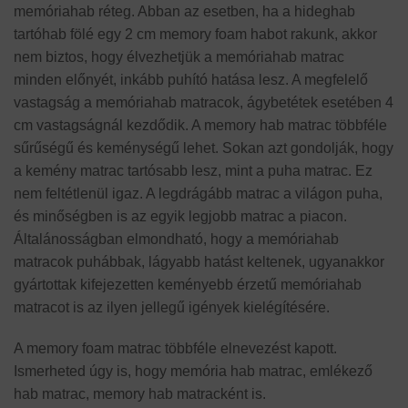
memóriahab réteg. Abban az esetben, ha a hideghab
tartóhab fölé egy 2 cm memory foam habot rakunk, akkor
nem biztos, hogy élvezhetjük a memóriahab matrac
minden előnyét, inkább puhító hatása lesz. A megfelelő
vastagság a memóriahab matracok, ágybetétek esetében 4
cm vastagságnál kezdődik. A memory hab matrac többféle
sűrűségű és keménységű lehet. Sokan azt gondolják, hogy
a kemény matrac tartósabb lesz, mint a puha matrac. Ez
nem feltétlenül igaz. A legdrágább matrac a világon puha,
és minőségben is az egyik legjobb matrac a piacon.
Általánosságban elmondható, hogy a memóriahab
matracok puhábbak, lágyabb hatást keltenek, ugyanakkor
gyártottak kifejezetten keményebb érzetű memóriahab
matracot is az ilyen jellegű igények kielégítésére.
A memory foam matrac többféle elnevezést kapott.
Ismerheted úgy is, hogy memória hab matrac, emlékező
hab matrac, memory hab matracként is.