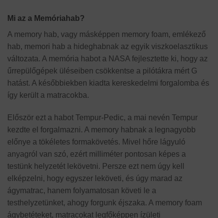
Mi az a Memóriahab?
A memory hab, vagy másképpen memory foam, emlékező
hab, memori hab a hideghabnak az egyik viszkoelasztikus
változata. A memória habot a NASA fejlesztette ki, hogy az
űrrepülőgépek üléseiben csökkentse a pilótákra mért G
hatást. A későbbiekben kiadta kereskedelmi forgalomba és
így került a matracokba.
Először ezt a habot Tempur-Pedic, a mai nevén Tempur
kezdte el forgalmazni. A memory habnak a legnagyobb
előnye a tökéletes formakövetés. Mivel hőre lágyuló
anyagról van szó, ezért milliméter pontosan képes a
testünk helyzetét lekövetni. Persze ezt nem úgy kell
elképzelni, hogy egyszer leköveti, és úgy marad az
ágymatrac, hanem folyamatosan követi le a
testhelyzetünket, ahogy forgunk éjszaka. A memory foam
ágybetéteket, matracokat legfőképpen ízületi