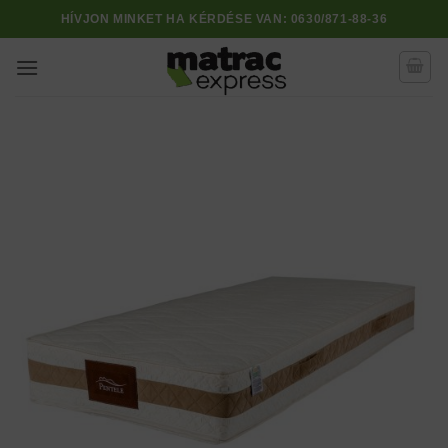
Skip
HÍVJON MINKET HA KÉRDÉSE VAN:
0630/871-88-36
to
content