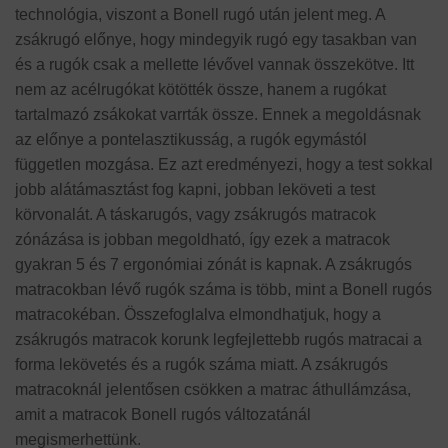
technológia, viszont a Bonell rugó után jelent meg. A
zsákrugó előnye, hogy mindegyik rugó egy tasakban van
és a rugók csak a mellette lévővel vannak összekötve. Itt
nem az acélrugókat kötötték össze, hanem a rugókat
tartalmazó zsákokat varrták össze. Ennek a megoldásnak
az előnye a pontelasztikusság, a rugók egymástól
független mozgása. Ez azt eredményezi, hogy a test sokkal
jobb alátámasztást fog kapni, jobban leköveti a test
körvonalát. A táskarugós, vagy zsákrugós matracok
zónázása is jobban megoldható, így ezek a matracok
gyakran 5 és 7 ergonómiai zónát is kapnak. A zsákrugós
matracokban lévő rugók száma is több, mint a Bonell rugós
matracokéban. Összefoglalva elmondhatjuk, hogy a
zsákrugós matracok korunk legfejlettebb rugós matracai a
forma lekövetés és a rugók száma miatt. A zsákrugós
matracoknál jelentősen csökken a matrac áthullámzása,
amit a matracok Bonell rugós változatánál
megismerhettünk.