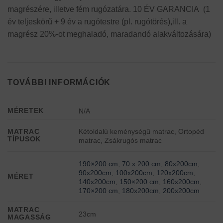
magrészére, illetve fém rugózatára. 10 ÉV GARANCIA (1
év teljeskörű + 9 év a rugótestre (pl. rugótörés),ill. a
magrész 20%-ot meghaladó, maradandó alakváltozására)
TOVÁBBI INFORMÁCIÓK
MÉRETEK
N/A
Kétoldalú keménységű matrac, Ortopéd
MATRAC
TÍPUSOK
matrac, Zsákrugós matrac
190×200 cm
,
70 x 200 cm
,
80x200cm
,
90x200cm
,
100x200cm
,
120x200cm
,
MÉRET
140x200cm
,
150×200 cm
,
160x200cm
,
170×200 cm
,
180x200cm
,
200x200cm
MATRAC
23cm
MAGASSÁG