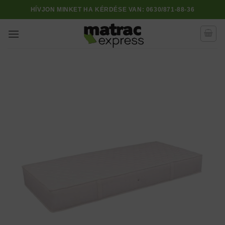
Skip
HÍVJON MINKET HA KÉRDÉSE VAN:
0630/871-88-36
to
content