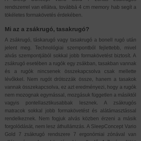
rendszerrel van ellátva, továbbá 4 cm memory hab segít a
tökéletes formakövetés érdekében.
Mi az a zsákrugó, tasakrugó?
A zsákrugó, táskarugó vagy tasakrugó a bonell rugó után
jelent meg. Technológiai szempontból fejlettebb, mivel
alvás szempontjából sokkal jobb formakövetést biztosít. A
zsákrugó esetében a rugók egy zsákban, tasakban vannak
és a rugók nincsenek összekapcsolva csak mellette
lévőkkel. Nem rugót drótozzák össze, hanem a tasakok
vannak összekapcsolva, ez azt eredményezi, hogy a rugók
nem mozognak egymással, mozgásuk független a másiktól
vagyis pontellasztikusabbak lesznek. A zsákrugós
matracok sokkal jobb formakövetést és alátámasztással
rendelkeznek. Nem fogjuk alvás közben érzeni a másik
forgolódását, nem lesz áthullámzás. A SleepConcept Vario
Gold 7 zsákrugó rendszere 7 ergonómiai zónával van