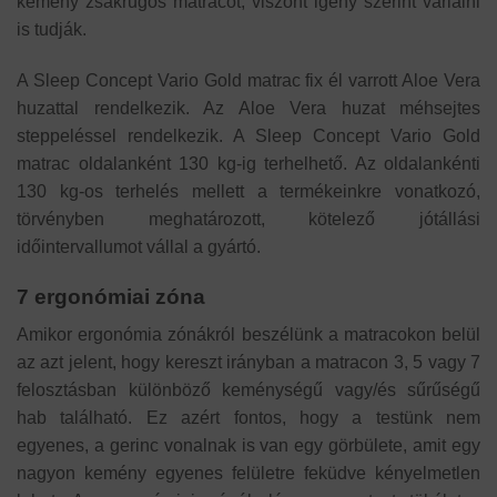
kemény zsákrugós matracot, viszont igény szerint variálni
is tudják.
A Sleep Concept Vario Gold matrac fix él varrott Aloe Vera
huzattal rendelkezik. Az Aloe Vera huzat méhsejtes
steppeléssel rendelkezik. A Sleep Concept Vario Gold
matrac oldalanként 130 kg-ig terhelhető. Az oldalankénti
130 kg-os terhelés mellett a termékeinkre vonatkozó,
törvényben meghatározott, kötelező jótállási
időintervallumot vállal a gyártó.
7 ergonómiai zóna
Amikor ergonómia zónákról beszélünk a matracokon belül
az azt jelent, hogy kereszt irányban a matracon 3, 5 vagy 7
felosztásban különböző keménységű vagy/és sűrűségű
hab található. Ez azért fontos, hogy a testünk nem
egyenes, a gerinc vonalnak is van egy görbülete, amit egy
nagyon kemény egyenes felületre feküdve kényelmetlen