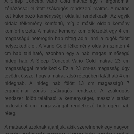
A Sleep Concept Vario Gold matrac egy 7 ergonómiai
zónázással ellátott zsákrugós rendszerű matrac. A matrac
két különböző keménységi oldallal rendelkezik. Az egyik
oldala félkemény komfortú, míg a másik oldala kemény
komfort érzetű. A matrac kemény komfortérzetét egy 4 cm
magasságú heterogén hab réteg adja, ami a rugók fölött
helyezkedik el. A Vario Gold félkemény oldalán szintén 4
cm hab található, azonban egy a hab magas minőségű
hideg hab. A Sleep Concept Vario Gold matrac 23 cm
magassággal rendelkezik. Ez a 23 cm-es magasság úgy
tevődik össze, hogy a matrac alsó rétegében található 4 cm
hideghab. A hideg hab fölött 13 cm magasságú 7
ergonómiai zónás zsákrugós rendszer. A zsákrugós
rendszer fölött található a keménységet, masszív tartást
biztosító 4 cm magassággal rendelkező heterogén hab
réteg.
A matracot azoknak ajánljuk, akik szeretnének egy nagyon