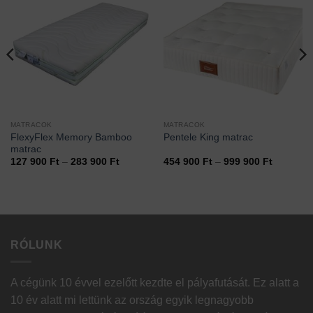
MATRACOK
MATRACOK
FlexyFlex Memory Bamboo
Pentele King matrac
matrac
mány:
Ártartomány:
Ártartom
127 900
Ft
–
283 900
Ft
454 900
Ft
–
999 900
Ft
127
454
900 Ft
900 Ft
-
-
283
999
900 Ft
900 Ft
RÓLUNK
A cégünk 10 évvel ezelőtt kezdte el pályafutását. Ez alatt a
10 év alatt mi lettünk az ország egyik legnagyobb