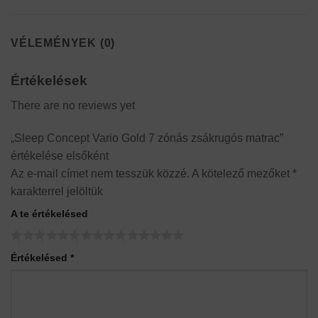
VÉLEMÉNYEK (0)
Értékelések
There are no reviews yet
„Sleep Concept Vario Gold 7 zónás zsákrugós matrac”
értékelése elsőként
Az e-mail címet nem tesszük közzé.
A kötelező mezőket
*
karakterrel jelöltük
A te értékelésed
Értékelésed
*