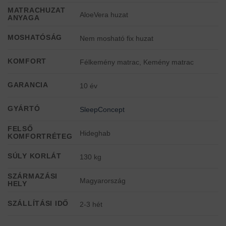
MATRACHUZAT
AloeVera huzat
ANYAGA
MOSHATÓSÁG
Nem mosható fix huzat
KOMFORT
Félkemény matrac, Kemény matrac
GARANCIA
10 év
GYÁRTÓ
SleepConcept
FELSŐ
Hideghab
KOMFORTRÉTEG
SÚLY KORLÁT
130 kg
SZÁRMAZÁSI
Magyarország
HELY
SZÁLLÍTÁSI IDŐ
2-3 hét