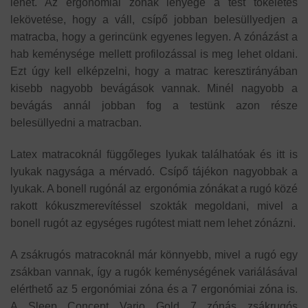
lehet. Az ergonómiai zónák lényege a test tökéletes
lekövetése, hogy a váll, csípő jobban belesüllyedjen a
matracba, hogy a gerincünk egyenes legyen. A zónázást a
hab keménysége mellett profilozással is meg lehet oldani.
Ezt úgy kell elképzelni, hogy a matrac keresztirányában
kisebb nagyobb bevágások vannak. Minél nagyobb a
bevágás annál jobban fog a testünk azon része
belesüllyedni a matracban.
Latex matracoknál függőleges lyukak találhatóak és itt is
lyukak nagysága a mérvadó. Csípő tájékon nagyobbak a
lyukak. A bonell rugónál az ergonómia zónákat a rugó közé
rakott kókuszmerevítéssel szokták megoldani, mivel a
bonell rugót az egységes rugótest miatt nem lehet zónázni.
A zsákrugós matracoknál már könnyebb, mivel a rugó egy
zsákban vannak, így a rugók keménységének variálásával
elérthető az 5 ergonómiai zóna és a 7 ergonómiai zóna is.
A Sleep Concept Vario Gold 7 zónás zsákrugós