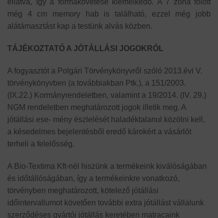
ellátva, így a formakövetése kiemelkedő. A 7 zóna fölött
még 4 cm memory hab is található, ezzel még jobb
alátámasztást kap a testünk alvás közben.
TÁJÉKOZTATÓ A JÓTÁLLÁSI JOGOKRÓL
A fogyasztót a Polgári Törvénykönyvről szóló 2013.évi V.
törvénykönyvben (a továbbiakban Ptk.), a 151/2003.
(IX.22.) Kormányrendeletben, valamint a 19/2014. (IV. 29.)
NGM rendeletben meghatározott jogok illetik meg. A
jótállási ese- mény észlelését haladéktalanul közölni kell,
a késedelmes bejelentésből eredő károkért a vásárlót
terheli a felelősség.
A Bio-Textima Kft-nél hiszünk a termékeink kiválóságában
és időtállóságában, így a termékeinkre vonatkozó,
törvényben meghatározott, kötelező jótállási
időintervallumot követően további extra jótállást vállalunk
szerződéses gyártói jótállás keretében matracaink