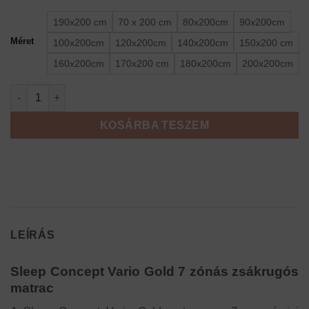
121
900 Ft
190x200 cm
70 x 200 cm
80x200cm
90x200cm
-
Méret
100x200cm
120x200cm
140x200cm
150x200 cm
298
160x200cm
170x200 cm
180x200cm
200x200cm
900 Ft
Sleep Concept Vario Gold 7 zónás zsákrugós matrac mennyisé
KOSÁRBA TESZEM
LEÍRÁS
Sleep Concept Vario Gold 7 zónás zsákrugós
matrac