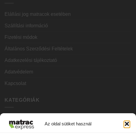
Elállási jog matracok esetében
Szállítási információ
Fizetési módok
Általános Szerződési Feltételek
Adatkezelési tájékoztató
Adatvédelem
Kapcsolat
KATEGÓRIÁK
Hideghab matracok
Az oldal sütiket használ
Vákuum matracok