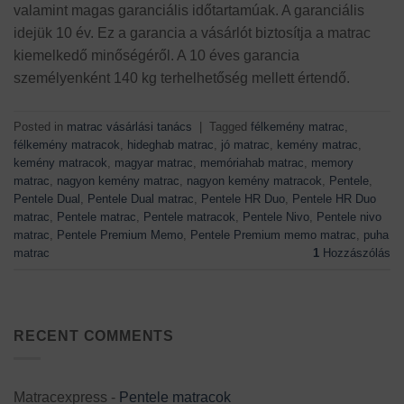
valamint magas garanciális időtartamúak. A garanciális
idejük 10 év. Ez a garancia a vásárlót biztosítja a matrac
kiemelkedő minőségéről. A 10 éves garancia
személyenként 140 kg terhelhetőség mellett értendő.
Posted in
matrac vásárlási tanács
|
Tagged
félkemény matrac
,
félkemény matracok
,
hideghab matrac
,
jó matrac
,
kemény matrac
,
kemény matracok
,
magyar matrac
,
memóriahab matrac
,
memory
matrac
,
nagyon kemény matrac
,
nagyon kemény matracok
,
Pentele
,
Pentele Dual
,
Pentele Dual matrac
,
Pentele HR Duo
,
Pentele HR Duo
matrac
,
Pentele matrac
,
Pentele matracok
,
Pentele Nivo
,
Pentele nivo
matrac
,
Pentele Premium Memo
,
Pentele Premium memo matrac
,
puha
matrac
1
Hozzászólás
RECENT COMMENTS
Matracexpress
-
Pentele matracok