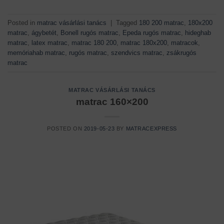
Posted in
matrac vásárlási tanács
|
Tagged
180 200 matrac
,
180x200
matrac
,
ágybetét
,
Bonell rugós matrac
,
Epeda rugós matrac
,
hideghab
matrac
,
latex matrac
,
matrac 180 200
,
matrac 180x200
,
matracok
,
memóriahab matrac
,
rugós matrac
,
szendvics matrac
,
zsákrugós
matrac
MATRAC VÁSÁRLÁSI TANÁCS
matrac 160×200
POSTED ON
2019-05-23
BY
MATRACEXPRESS