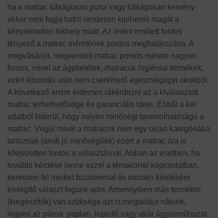
ha a matrac túlságosan puha vagy túlságosan kemény
akkor nem fogja tudni rendesen kipihenni magát a
kényelmetlen fekhely miatt. Az imént említett fontos
tényező a matrac méretének pontos meghatározása. A
megvásárolt, megrendelt matrac pontos mérete nagyon
fontos, mivel az ágybetétek, matracok higiéniai termékek,
ezért kibontás után nem cserélhető egészségügyi okokból.
A következő amire érdemes rákérdezni az a kiválasztott
matrac terhelhetősége és garanciális ideje. Ebből a két
adatból kiderül, hogy milyen minőségi besorolhatóságú a
matrac. Végül mivel a matracok nem egy olcsó kategóriába
tartoznak (amik jó minőségűek) ezért a matrac ára is
kifejezetten fontos a választásnál. Abban az esetben, ha
további kérdése lenne ezzel a témakörrel kapcsolatban,
keressen fel minket bizalommal és minden kérdésére
kielégítő választ fogunk adni. Amennyiben más termékre
(kiegészítők) van szüksége azt is megtalálja nálunk,
legyen az párna, paplan, lepedő vagy akár ágyneműhuzat.