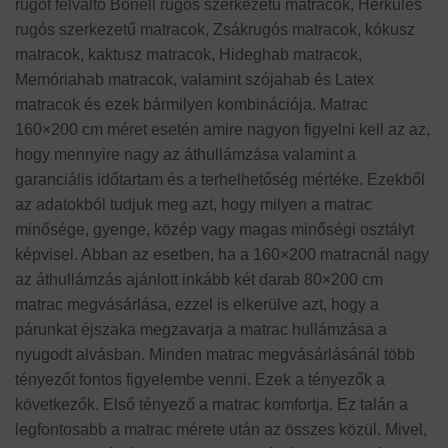
rugót felváltó Bonell rugós szerkezetű matracok, Herkules
rugós szerkezetű matracok, Zsákrugós matracok, kókusz
matracok, kaktusz matracok, Hideghab matracok,
Memóriahab matracok, valamint szójahab és Latex
matracok és ezek bármilyen kombinációja. Matrac
160×200 cm méret esetén amire nagyon figyelni kell az az,
hogy mennyire nagy az áthullámzása valamint a
garanciális időtartam és a terhelhetőség mértéke. Ezekből
az adatokból tudjuk meg azt, hogy milyen a matrac
minősége, gyenge, közép vagy magas minőségi osztályt
képvisel. Abban az esetben, ha a 160×200 matracnál nagy
az áthullámzás ajánlott inkább két darab 80×200 cm
matrac megvásárlása, ezzel is elkerülve azt, hogy a
párunkat éjszaka megzavarja a matrac hullámzása a
nyugodt alvásban. Minden matrac megvásárlásánál több
tényezőt fontos figyelembe venni. Ezek a tényezők a
következők. Első tényező a matrac komfortja. Ez talán a
legfontosabb a matrac mérete után az összes közül. Mivel,