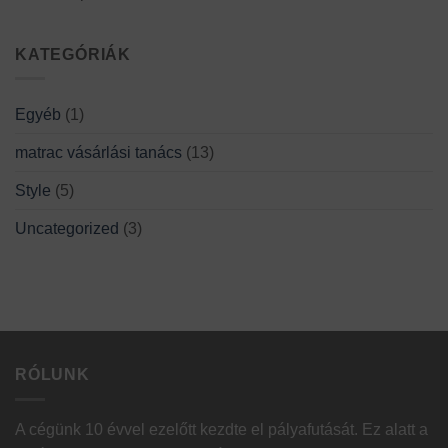
KATEGÓRIÁK
Egyéb
(1)
matrac vásárlási tanács
(13)
Style
(5)
Uncategorized
(3)
RÓLUNK
A cégünk 10 évvel ezelőtt kezdte el pályafutását. Ez alatt a