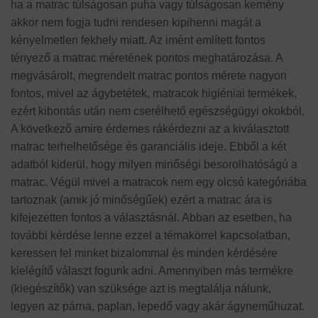
ha a matrac túlságosan puha vagy túlságosan kemény
akkor nem fogja tudni rendesen kipihenni magát a
kényelmetlen fekhely miatt. Az imént említett fontos
tényező a matrac méretének pontos meghatározása. A
megvásárolt, megrendelt matrac pontos mérete nagyon
fontos, mivel az ágybetétek, matracok higiéniai termékek,
ezért kibontás után nem cserélhető egészségügyi okokból.
A következő amire érdemes rákérdezni az a kiválasztott
matrac terhelhetősége és garanciális ideje. Ebből a két
adatból kiderül, hogy milyen minőségi besorolhatóságú a
matrac. Végül mivel a matracok nem egy olcsó kategóriába
tartoznak (amik jó minőségűek) ezért a matrac ára is
kifejezetten fontos a választásnál. Abban az esetben, ha
további kérdése lenne ezzel a témakörrel kapcsolatban,
keressen fel minket bizalommal és minden kérdésére
kielégítő választ fogunk adni. Amennyiben más termékre
(kiegészítők) van szüksége azt is megtalálja nálunk,
legyen az párna, paplan, lepedő vagy akár ágyneműhuzat.