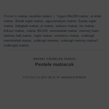
Posted in
matrac vásárlási tanács
|
Tagged
90x200 matrac
,
ár érték
matrac
,
Bonell rugós matrac
,
egyszemélyes matrac
,
Epeda rugós
matrac
,
hideghab matrac
,
jó matrac
,
kaktusz matrac
,
kis matrac
,
kókusz matrac
,
matrac 90x200
,
memóriahab matrac
,
memory foam
,
memory hab matrac
,
rugós matrac
,
szendvics matrac
,
zsákrugó
memóriahab matrac
,
zsákrugó memory
,
zsákrugó memory matracf
,
zsákrugós matrac
MATRAC VÁSÁRLÁSI TANÁCS
Pentele matracok
POSTED ON
2017-05-21
BY
MATRACEXPRESS