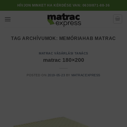
Skip
HÍVJON MINKET HA KÉRDÉSE VAN:
0630/871-88-36
to
content
TAG ARCHÍVUMOK:
MEMÓRIAHAB MATRAC
MATRAC VÁSÁRLÁSI TANÁCS
matrac 180×200
POSTED ON
2019-05-23
BY
MATRACEXPRESS