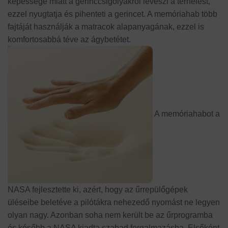
képessége miatt a gerinccsigolyákról leveszi a terhelést,
ezzel nyugtatja és pihenteti a gerincet. A memóriahab több
fajtáját használják a matracok alapanyagának, ezzel is
komfortosabbá téve az ágybetétet.
A memóriahabot a
NASA fejlesztette ki, azért, hogy az űrrepülőgépek
üléseibe beletéve a pilótákra nehezedő nyomást ne legyen
olyan nagy. Azonban soha nem került be az űrprogramba
és később a NASA kiadta szabad forgalmazásba. Elsőként