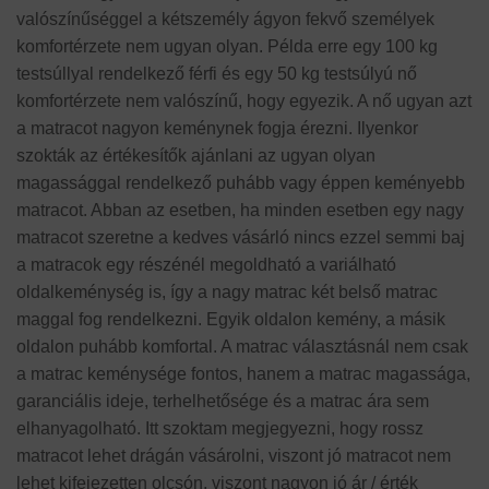
valószínűséggel a kétszemély ágyon fekvő személyek
komfortérzete nem ugyan olyan. Példa erre egy 100 kg
testsúllyal rendelkező férfi és egy 50 kg testsúlyú nő
komfortérzete nem valószínű, hogy egyezik. A nő ugyan azt
a matracot nagyon keménynek fogja érezni. Ilyenkor
szokták az értékesítők ajánlani az ugyan olyan
magassággal rendelkező puhább vagy éppen keményebb
matracot. Abban az esetben, ha minden esetben egy nagy
matracot szeretne a kedves vásárló nincs ezzel semmi baj
a matracok egy részénél megoldható a variálható
oldalkeménység is, így a nagy matrac két belső matrac
maggal fog rendelkezni. Egyik oldalon kemény, a másik
oldalon puhább komfortal. A matrac választásnál nem csak
a matrac keménysége fontos, hanem a matrac magassága,
garanciális ideje, terhelhetősége és a matrac ára sem
elhanyagolható. Itt szoktam megjegyezni, hogy rossz
matracot lehet drágán vásárolni, viszont jó matracot nem
lehet kifejezetten olcsón, viszont nagyon jó ár / érték