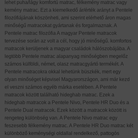
lehet puha/lágy komfortú matrac, félkemény matrac vagy
kemény matrac. Ezt a kiemelkedő ár/érték arányt a Pentele
filozófiájának köszönheti, ami szerint elérhető áron magas
minőségű matracokat gyártanak és forgalmaznak. A
Pentele matrac filozófia A magyar Pentele matracok
tervezése során az volt a cél, hogy jó minőségű. komfortos
matracok kerüljenek a magyar családok hálószobájába. A
legtöbb Pentele matrac alapanyag minőségben megelőz
számos külföldi, német, olasz matracgyártó termékét. A
Pentele matracokra okkal lehetünk büszkék, mert egy
olyan minőséget képvisel Magyarországon, ami már kezd
el veszni számos egyéb márka esetében. A Pentele
matracok között található hideghab matrac. Ezek a
hideghab matracok a Pentele Nivo, Pentele HR Duo és a
Pentele Dual matracok. Ezek között a matracok között is
rengeteg különbség van. A Pentele Nivo matrac egy
feszesebb félkemény matrac. A Pentele HR Duo matrac két
különböző keménységi oldallal rendelkező, pattogós