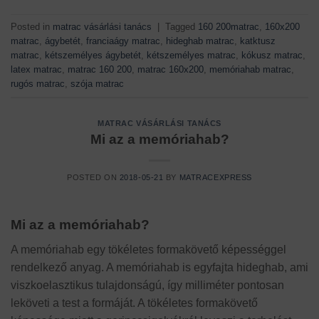
Posted in
matrac vásárlási tanács
|
Tagged
160 200matrac
,
160x200
matrac
,
ágybetét
,
franciaágy matrac
,
hideghab matrac
,
katktusz
matrac
,
kétszemélyes ágybetét
,
kétszemélyes matrac
,
kókusz matrac
,
latex matrac
,
matrac 160 200
,
matrac 160x200
,
memóriahab matrac
,
rugós matrac
,
szója matrac
MATRAC VÁSÁRLÁSI TANÁCS
Mi az a memóriahab?
POSTED ON
2018-05-21
BY
MATRACEXPRESS
Mi az a memóriahab?
A memóriahab egy tökéletes formakövető képességgel
rendelkező anyag. A memóriahab is egyfajta hideghab, ami
viszkoelasztikus tulajdonságú, így milliméter pontosan
leköveti a test a formáját. A tökéletes formakövető