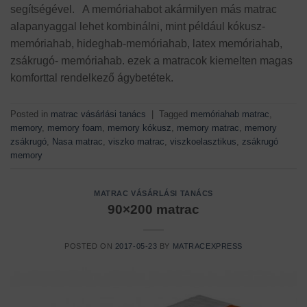
segítségével. A memóriahabot akármilyen más matrac
alapanyaggal lehet kombinálni, mint például kókusz-
memóriahab, hideghab-memóriahab, latex memóriahab,
zsákrugó- memóriahab. ezek a matracok kiemelten magas
komforttal rendelkező ágybetétek.
Posted in
matrac vásárlási tanács
|
Tagged
memóriahab matrac
,
memory
,
memory foam
,
memory kókusz
,
memory matrac
,
memory
zsákrugó
,
Nasa matrac
,
viszko matrac
,
viszkoelasztikus
,
zsákrugó
memory
MATRAC VÁSÁRLÁSI TANÁCS
90×200 matrac
POSTED ON
2017-05-23
BY
MATRACEXPRESS