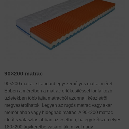
90×200 matrac
90×200 matrac strandard egyszemélyes matracméret.
Ebben a méretben a matrac értékesítéssel foglalkozó
üzletekben több fajta matracból azonnal, készletről
megvásárolhatók. Legyen az rugós matrac vagy akár
memóriahab vagy hideghab matrac. A 90×200 matrac
ideális választás abban az esetben, ha egy kétszemélyes
180×200 ágykeretbe vásárolják, mivel nagy