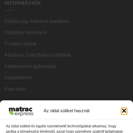
INFORMÁCIÓK
Elállási jog matracok esetében
Szállítási információ
Fizetési módok
Általános Szerződési Feltételek
Adatkezelési tájékoztató
Adatvédelem
Kapcsolat
KATEGÓRIÁK
Az oldal sütiket használ
Hideghab matracok
Az oldal sütiket és egyéb nyomkövető technológiákat alkalmaz, hogy
javítsa a böngészési élményét, azzal hogy személyre szabott tartalmakat