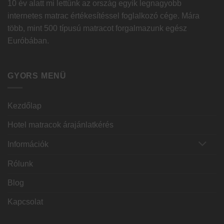
10 év alatt mi lettünk az ország egyik legnagyobb
internetes matrac értékesítéssel foglalkozó cége. Mára
több, mint 500 típusú matracot forgalmazunk egész
Euróbában.
GYORS MENÜ
Kezdőlap
Hotel matracok árajánlatkérés
Információk
Rólunk
Blog
Kapcsolat