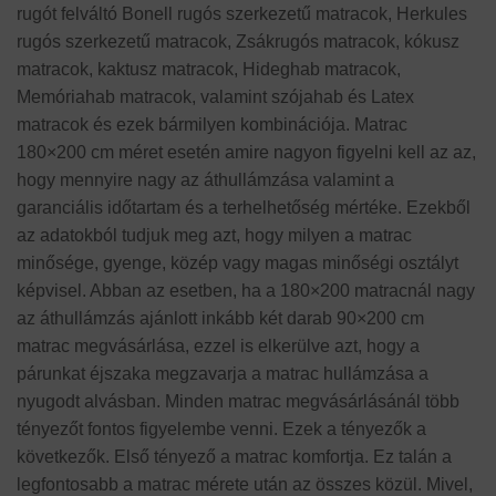
rugót felváltó Bonell rugós szerkezetű matracok, Herkules
rugós szerkezetű matracok, Zsákrugós matracok, kókusz
matracok, kaktusz matracok, Hideghab matracok,
Memóriahab matracok, valamint szójahab és Latex
matracok és ezek bármilyen kombinációja. Matrac
180×200 cm méret esetén amire nagyon figyelni kell az az,
hogy mennyire nagy az áthullámzása valamint a
garanciális időtartam és a terhelhetőség mértéke. Ezekből
az adatokból tudjuk meg azt, hogy milyen a matrac
minősége, gyenge, közép vagy magas minőségi osztályt
képvisel. Abban az esetben, ha a 180×200 matracnál nagy
az áthullámzás ajánlott inkább két darab 90×200 cm
matrac megvásárlása, ezzel is elkerülve azt, hogy a
párunkat éjszaka megzavarja a matrac hullámzása a
nyugodt alvásban. Minden matrac megvásárlásánál több
tényezőt fontos figyelembe venni. Ezek a tényezők a
következők. Első tényező a matrac komfortja. Ez talán a
legfontosabb a matrac mérete után az összes közül. Mivel,