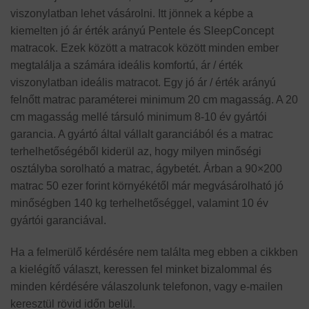
viszonylatban lehet vásárolni. Itt jönnek a képbe a
kiemelten jó ár érték arányú Pentele és SleepConcept
matracok. Ezek között a matracok között minden ember
megtalálja a számára ideális komfortú, ár / érték
viszonylatban ideális matracot. Egy jó ár / érték arányú
felnőtt matrac paraméterei minimum 20 cm magasság. A 20
cm magasság mellé társuló minimum 8-10 év gyártói
garancia. A gyártó által vállalt garanciából és a matrac
terhelhetőségéből kiderül az, hogy milyen minőségi
osztályba sorolható a matrac, ágybetét. Árban a 90×200
matrac 50 ezer forint környékétől már megvásárolható jó
minőségben 140 kg terhelhetőséggel, valamint 10 év
gyártói garanciával.
Ha a felmerülő kérdésére nem találta meg ebben a cikkben
a kielégítő választ, keressen fel minket bizalommal és
minden kérdésére válaszolunk telefonon, vagy e-mailen
keresztül rövid időn belül.